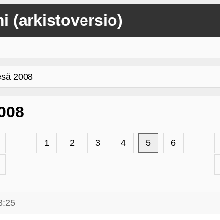
mi (arkistoversio)
esä 2008
2008
1
2
3
4
5
6
8:25