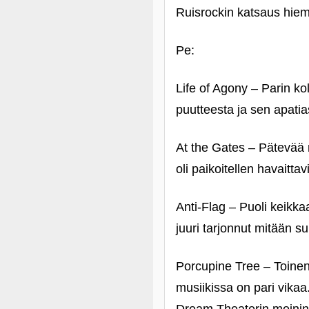
Ruisrockin katsaus hie
Pe:
Life of Agony – Parin k
puutteesta ja sen apatia
At the Gates – Pätevää 
oli paikoitellen havaittav
Anti-Flag – Puoli keikka
juuri tarjonnut mitään 
Porcupine Tree – Toinen
musiikissa on pari vika