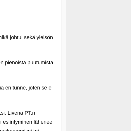
ikä johtui sekä yleisön
en pienoista puutumista
ia en tunne, joten se ei
si. Livenä PT:n
n esiintyminen lähenee