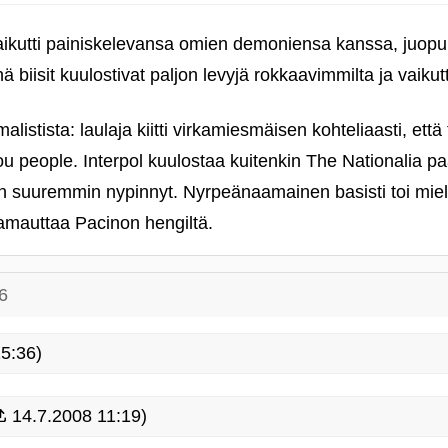
vaikutti painiskelevansa omien demoniensa kanssa, juopun
nä biisit kuulostivat paljon levyjä rokkaavimmilta ja vaiku
imalistista: laulaja kiitti virkamiesmäisen kohteliaasti, e
you people. Interpol kuulostaa kuitenkin The Nationalia 
en suuremmin nypinnyt. Nyrpeänaamainen basisti toi mi
pamauttaa Pacinon hengiltä.
6
5:36)
14.7.2008 11:19)