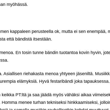
man myöhässä.
olmen kappaleen perusteella ok, mutta ei sen enempää, m
sta että bändistä itsestään.
menoa. En tosin tunne bändin tuotantoa kovin hyvin, jot
issa.
a. Asiallisen riehakasta menoa yhtyeen jäseniltä. Musiikk
suurempia elämyksiä. Hyvä festaribändi joka tapauksessa.
 keikka PT:ltä ja saa jäädä myös vähäksi aikaa viimeisek
a. Homma menee turhan tekniseksi hinkkaamiseksi, jolloi