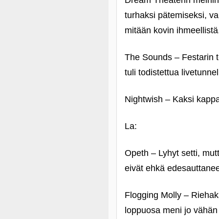
Dream Theaterin meinink
turhaksi pätemiseksi, vai
mitään kovin ihmeellistä
The Sounds – Festarin t
tuli todistettua livetunn
Nightwish – Kaksi kappale
La:
Opeth – Lyhyt setti, mut
eivät ehkä edesauttane
Flogging Molly – Riehakas
loppuosa meni jo vähän r