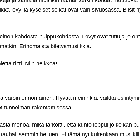
ejä ja samalla musiikin rauhallisetkin kohdat muuttuvat
kka levyillä kyseiset seikat ovat vain sivuosassa. Biisit h
.
oinen kahdesta huippukohdasta. Levyt ovat tuttuja jo en
elmatkin. Erinomaista biletysmusiikkia.
tta riitti. Niin heikkoa!
ta varsin erinomainen. Hyvää meininkiä, vaikka esiintymi
et tunnelman rakentamisessa.
ta menoa, mikä tarkoitti, että kunto loppui jo keikan puol
auhallisemmin heiluen. Ei tämä nyt kuitenkaan musiikill