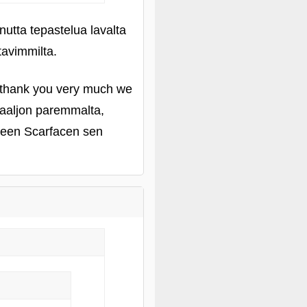
utta tepastelua lavalta
ttavimmilta.
ttä thank you very much we
paaaljon paremmalta,
eleen Scarfacen sen