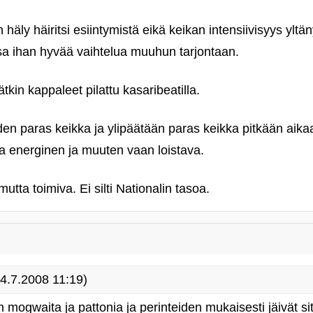
häly häiritsi esiintymistä eikä keikan intensiivisyys yltä
sa ihan hyvää vaihtelua muuhun tarjontaan.
tkin kappaleet pilattu kasaribeatilla.
den paras keikka ja ylipäätään paras keikka pitkään aika
ssa energinen ja muuten vaan loistava.
utta toimiva. Ei silti Nationalin tasoa.
4.7.2008 11:19)
n mogwaita ja pattonia ja perinteiden mukaisesti jäivät sit