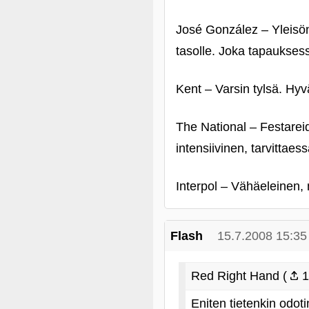
José González – Yleisön 
tasolle. Joka tapaukses
Kent – Varsin tylsä. Hyvä
The National – Festarei
intensiivinen, tarvittae
Interpol – Vähäeleinen, m
Flash
15.7.2008 15:35
Red Right Hand (
1
Eniten tietenkin odoti