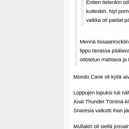
Eniten tietenkin od
kuiteskin. Nyt por
vaikka oli paidat pä
Mennä Ilosaarirocki
lippu tanassa päälavan
odotetun mahtava ja
Mondo Cane oli kyllä ai
Loppujen lopuksi tuli nä
Anal Thunder Töminä-klub
Snaresia vaikutti ihan jä
Mullakin oli siellä joss