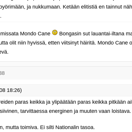
 pyörimään, ja nukkumaan. Ketään elitistiä en tainnut näh
.
ja missata Mondo Cane
Bongasin sut lauantai-iltana m
ta olit niin hyvissä, etten viitsinyt häiritä. Mondo Cane 
evä.
38
08 18:26)
eiden paras keikka ja ylipäätään paras keikka pitkään a
siivinen, tarvittaessa energinen ja muuten vaan loistava.
, mutta toimiva. Ei silti Nationalin tasoa.