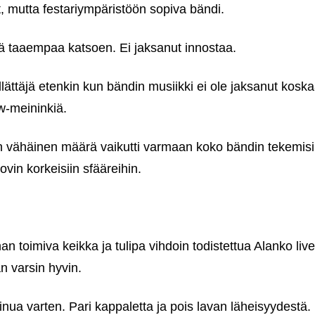
t, mutta festariympäristöön sopiva bändi.
iä taaempaa katsoen. Ei jaksanut innostaa.
lättäjä etenkin kun bändin musiikki ei ole jaksanut kosk
-meininkiä.
 vähäinen määrä vaikutti varmaan koko bändin tekemisiin,
kovin korkeisiin sfääreihin.
an toimiva keikka ja tulipa vihdoin todistettua Alanko liv
n varsin hyvin.
minua varten. Pari kappaletta ja pois lavan läheisyydestä.