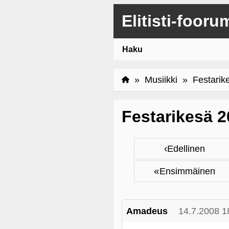
Elitisti-fooru
Haku
»
Musiikki
» Festarik
Festarikesä 
‹
Edellinen
«
Ensimmäinen
Amadeus
14.7.2008 1