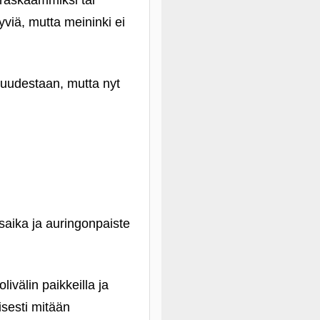
 raskaammiksi tai
yviä, mutta meininki ei
tuudestaan, mutta nyt
saika ja auringonpaiste
ivälin paikkeilla ja
isesti mitään