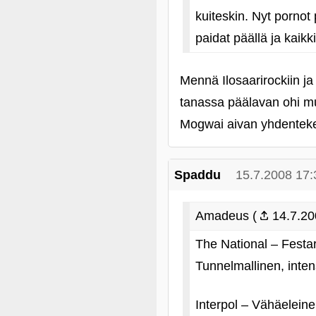
kuiteskin. Nyt pornot
paidat päällä ja kaikki
Mennä Ilosaarirockiin 
tanassa päälavan ohi mut
Mogwai aivan yhdentek
Spaddu
15.7.2008 17:
Amadeus (
14.7.20
The National – Festar
Tunnelmallinen, inten
Interpol – Vähäeleinen