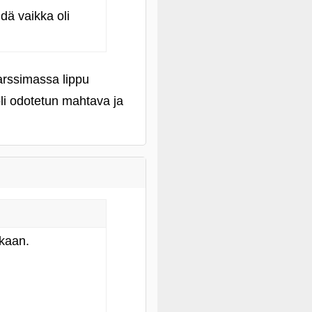
dä vaikka oli
arssimassa lippu
oli odotetun mahtava ja
ikaan.