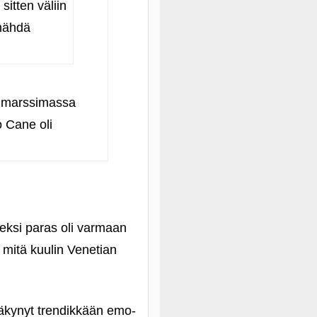
sitten väliin
 nähdä
a marssimassa
o Cane oli
seksi paras oli varmaan
 mitä kuulin Venetian
 näkynyt trendikkään emo-