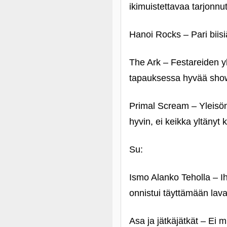
ikimuistettavaa tarjonnu
Hanoi Rocks – Pari biis
The Ark – Festareiden yl
tapauksessa hyvää show
Primal Scream – Yleisön
hyvin, ei keikka yltänyt 
Su:
Ismo Alanko Teholla – Ih
onnistui täyttämään lava
Asa ja jätkäjätkät – Ei 