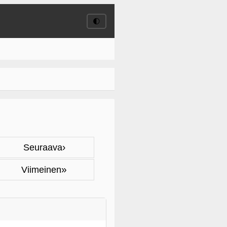
🌓
›
Seuraava
»
Viimeinen