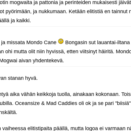
otin mogwaita ja pattonia ja perinteiden mukaisesti jäivät 
not pyörimään, ja nukkumaan. Ketään elitistiä en tainnut
ällä ja kaikki.
in ja missata Mondo Cane
Bongasin sut lauantai-iltan
 ohi mutta olit niin hyvissä, etten viitsinyt häiritä. Mond
 Mogwai aivan yhdentekevä.
van stanan hyvä.
htyä aika vähän keikkoja tuolla, ainakaan kokonaan. Toi
illa. Oceansize & Mad Caddies oli ok ja se pari "biisiä"
nskältä.
ain vaiheessa elitistipaita päällä, mutta logoa ei varmaan