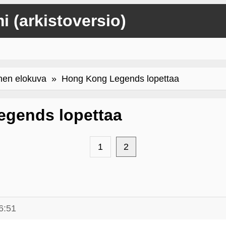
mi (arkistoversio)
inen elokuva
» Hong Kong Legends lopettaa
gends lopettaa
1
2
6:51