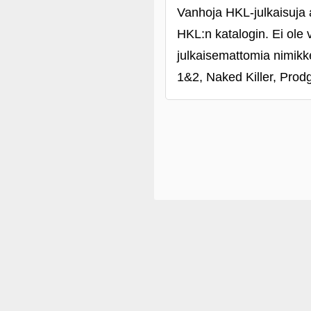
Vanhoja HKL-julkaisuja a
HKL:n katalogin. Ei ole 
julkaisemattomia nimikke
1&2, Naked Killer, Prod