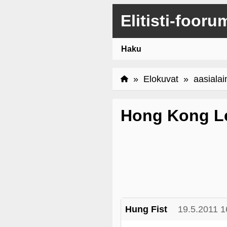
Elitisti-fooru
Haku
»
Elokuvat
»
aasiala
Hong Kong Le
Hung Fist
19.5.2011 1