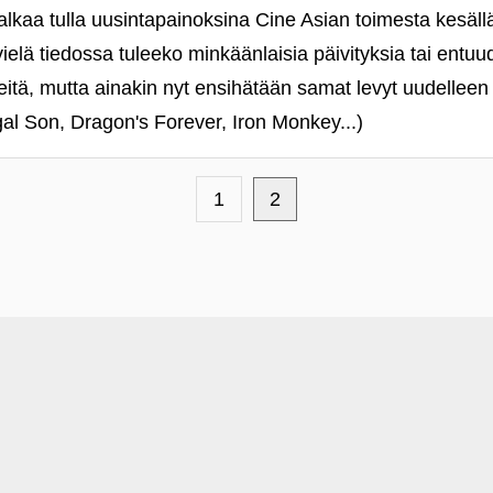
lkaa tulla uusintapainoksina Cine Asian toimesta kesällä
vielä tiedossa tuleeko minkäänlaisia päivityksia tai entu
itä, mutta ainakin nyt ensihätään samat levyt uudelleen
gal Son, Dragon's Forever, Iron Monkey...)
1
2