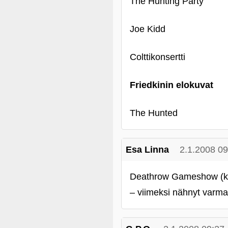
The Hunting Party
Joe Kidd
Colttikonsertti
Friedkinin elokuvat
The Hunted
Esa Linna
2.1.2008 09
Deathrow Gameshow (kom
– viimeksi nähnyt varma