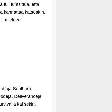
 tuli funtsittua, että
ita kannattaa katsoakin.
uli mieleen:
leffoja Southern
Bloodeja, Deliveranceja
rvivalia kai sekin.