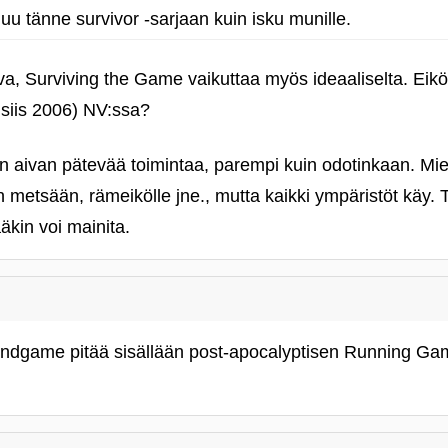
uu tänne survivor ‑sarjaan kuin isku munille.
va, Surviving the Game vaikuttaa myös ideaaliselta. Eikös t
 siis 2006) NV:ssa?
n aivan pätevää toimintaa, parempi kuin odotinkaan. Mie
in metsään, rämeikölle jne., mutta kaikki ympäristöt käy. T
äkin voi mainita.
 Endgame pitää sisällään post-apocalyptisen Running Ga