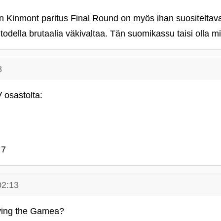
 Kinmont paritus Final Round on myös ihan suositeltav
todella brutaalia väkivaltaa. Tän suomikassu taisi olla mi
8
 osastolta:
 7
02:13
ving the Gamea?