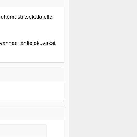
ttomasti tsekata ellei
lvannee jahtielokuvaksi.