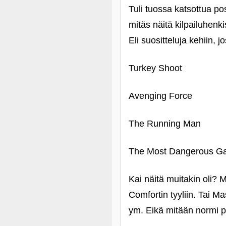
Tuli tuossa katsottua pos
mitäs näitä kilpailuhenki
Eli suositteluja kehiin, 
Turkey Shoot
Avenging Force
The Running Man
The Most Dangerous Gam
Kai näitä muitakin oli? 
Comfortin tyyliin. Tai Ma
ym. Eikä mitään normi pa