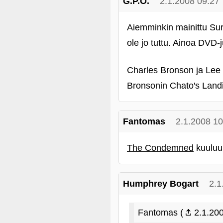
G.P.O.
2.1.2008 09:27
Aiemminkin mainittu Sur
ole jo tuttu. Ainoa DVD-j
Charles Bronson ja Lee M
Bronsonin Chato's Land
Fantomas
2.1.2008 10
The Condemned
kuuluu 
Humphrey Bogart
2.1
Fantomas (
2.1.200