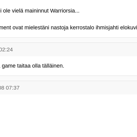
ole vielä maininnut Warriorsia...
ent ovat mielestäni nastoja kerrostalo ihmisjahti elokuv
02:24
 game taitaa olla tälläinen.
08 07:37