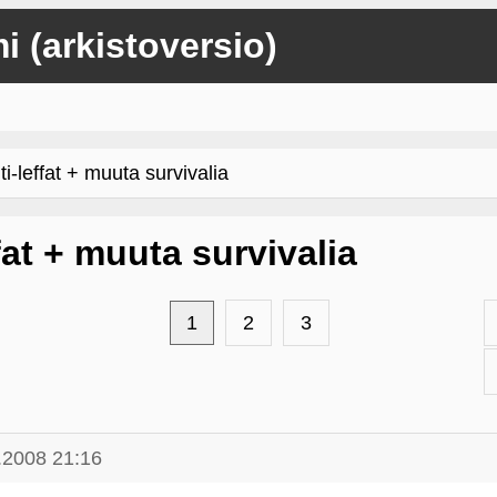
mi (arkistoversio)
-leffat + muuta survivalia
fat + muuta survivalia
1
2
3
.2008 21:16