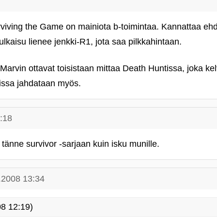
viving the Game on mainiota b-toimintaa. Kannattaa ehdo
ulkaisu lienee jenkki-R1, jota saa pilkkahintaan.
arvin ottavat toisistaan mittaa Death Huntissa, joka ke
issa jahdataan myös.
:18
tänne survivor ‑sarjaan kuin isku munille.
.2008 13:34
8 12:19)