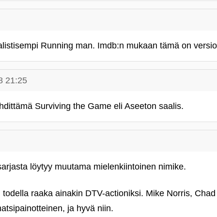
ealistisempi Running man. Imdb:n mukaan tämä on versio
8 21:25
ähdittämä Surviving the Game eli Aseeton saalis.
arjasta löytyy muutama mielenkiintoinen nimike.
 todella raaka ainakin DTV-actioniksi. Mike Norris, Cha
atsipainotteinen, ja hyvä niin.