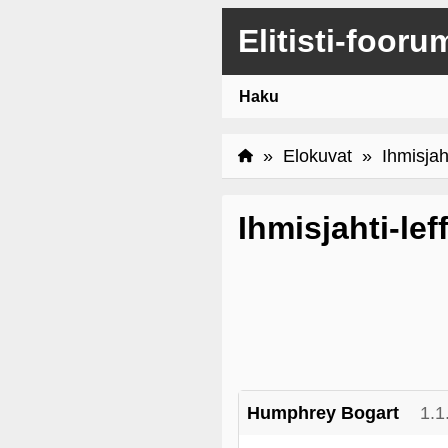
Elitisti-fooru
Haku
»
Elokuvat
» Ihmisjahti
Ihmisjahti-lef
Humphrey Bogart
1.1