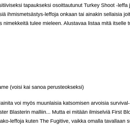
itiiviseksi tapaukseksi osoittautunut Turkey Shoot ‑leffa ja
siä ihmismetsästys-leffoja onkaan tai ainakin sellaisia jo
jos nimekkeitä tulee mieleen. Alustavaa listaa mitä itselle t
e (voisi kai sanoa perusteokseksi)
Mainita voi myös muunlaisia katsomisen arvoisia survival-
ster Blasterin malliin... Mutta ei mitään ilmiselviä First 
ko-leffoja kuten The Fugitive, vaikka omalla tavallaan su