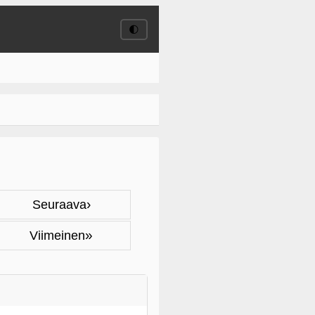
🌓
›
Seuraava
»
Viimeinen