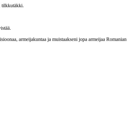
 tilkkutäkki.
istää.
ivisioonaa, armeijakuntaa ja muistaakseni jopa armeijaa Romanian