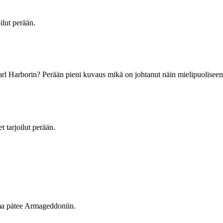
ilut perään.
earl Harborin? Perään pieni kuvaus mikä on johtanut näin mielipuoliseen
 tarjoilut perään.
Sama pätee Armageddoniin.