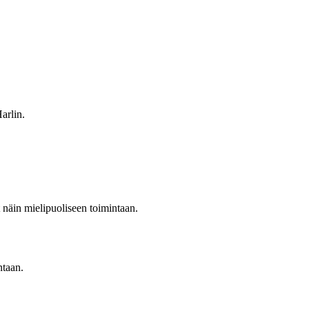
arlin.
 näin mielipuoliseen toimintaan.
ntaan.