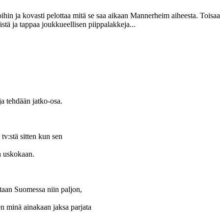
ihin ja kovasti pelottaa mitä se saa aikaan Mannerheim aiheesta. Toisaa
stä ja tappaa joukkueellisen piippalakkeja...
a tehdään jatko-osa.
 tv:stä sitten kun sen
a uskokaan.
taan Suomessa niin paljon,
n minä ainakaan jaksa parjata