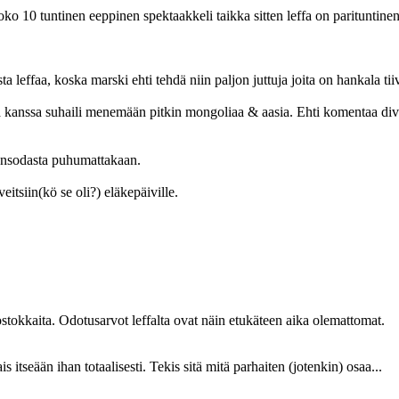
joko 10 tuntinen eeppinen spektaakkeli taikka sitten leffa on parituntinen
effaa, koska marski ehti tehdä niin paljon juttuja joita on hankala tiiv
ansa kanssa suhaili menemään pitkin mongoliaa & aasia. Ehti komentaa d
mansodasta puhumattakaan.
itsiin(kö se oli?) eläkepäiville.
stokkaita. Odotusarvot leffalta ovat näin etukäteen aika olemattomat.
 itseään ihan totaalisesti. Tekis sitä mitä parhaiten (jotenkin) osaa...