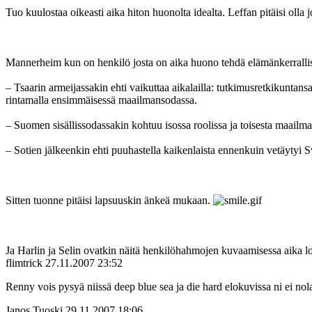
Tuo kuulostaa oikeasti aika hiton huonolta idealta. Leffan pitäisi olla 
Mannerheim kun on henkilö josta on aika huono tehdä elämänkerrallista l
– Tsaarin armeijassakin ehti vaikuttaa aikalailla: tutkimusretkikunt
rintamalla ensimmäisessä maailmansodassa.
– Suomen sisällissodassakin kohtuu isossa roolissa ja toisesta maail
– Sotien jälkeenkin ehti puuhastella kaikenlaista ennenkuin vetäytyi Sve
Sitten tuonne pitäisi lapsuuskin änkeä mukaan.
Ja Harlin ja Selin ovatkin näitä henkilöhahmojen kuvaamisessa aika lo
flimtrick
27.11.2007 23:52
Renny vois pysyä niissä deep blue sea ja die hard elokuvissa ni ei nolais
Janos Tuoski
29.11.2007 18:06