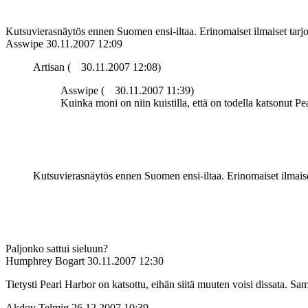
Kutsuvierasnäytös ennen Suomen ensi-iltaa. Erinomaiset ilmaiset tarjo
Asswipe
30.11.2007 12:09
Artisan (
30.11.2007 12:08)
Asswipe (
30.11.2007 11:39)
Kuinka moni on niin kuistilla, että on todella katsonut P
Kutsuvierasnäytös ennen Suomen ensi-iltaa. Erinomaiset ilmaiset
Paljonko sattui sieluun?
Humphrey Bogart
30.11.2007 12:30
Tietysti Pearl Harbor on katsottu, eihän siitä muuten voisi dissata. 
Akdov Telmig
26.12.2007 10:39