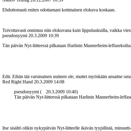
Ehdottomasti eniten odottamani kotimainen elokuva koskaan.
Toivottavasti onnistuu niin elokuvana kuin lippuluukuilla, vaikka viera
pseudonyymi
20.3.2009 10:39
Tän päivän Nyt-liitteessä pilkataan Harlinin Mannerheim-leffasekoil
Edit. Eihän tää varsinainen uutinen ole, muttei myöskään ansaitse oma
Red Right Hand
20.3.2009 14:08
pseudonyymi (
20.3.2009 10:40)
Tän päivän Nyt-liitteessä pilkataan Harlinin Mannerheim-leffa
Itse sisältö olikin nykypäivän Nyt-liitteelle ikävän tyypillistä, minu