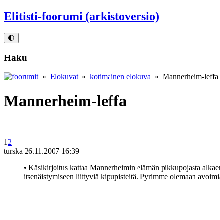
Elitisti-foorumi (arkistoversio)
🌓
Haku
»
Elokuvat
»
kotimainen elokuva
» Mannerheim-leffa
Mannerheim-leffa
1
2
turska
26.11.2007 16:39
• Käsikirjoitus kattaa Mannerheimin elämän pikkupojasta alkaen
itsenäistymiseen liittyviä kipupisteitä. Pyrimme olemaan avoi