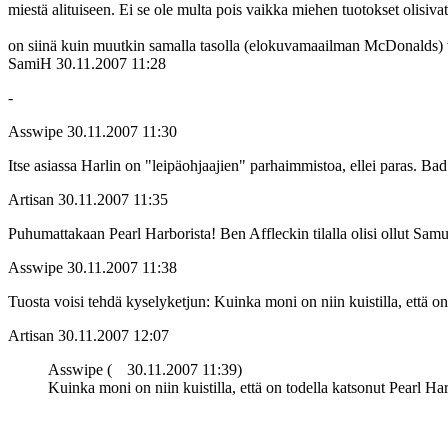
miestä alituiseen. Ei se ole multa pois vaikka miehen tuotokset olisiva
on siinä kuin muutkin samalla tasolla (elokuvamaailman McDonalds) 
SamiH
30.11.2007 11:28
-
Asswipe
30.11.2007 11:30
Itse asiassa Harlin on "leipäohjaajien" parhaimmistoa, ellei paras. Bad
Artisan
30.11.2007 11:35
Puhumattakaan Pearl Harborista! Ben Affleckin tilalla olisi ollut Samu
Asswipe
30.11.2007 11:38
Tuosta voisi tehdä kyselyketjun: Kuinka moni on niin kuistilla, että 
Artisan
30.11.2007 12:07
Asswipe (
30.11.2007 11:39)
Kuinka moni on niin kuistilla, että on todella katsonut Pearl H