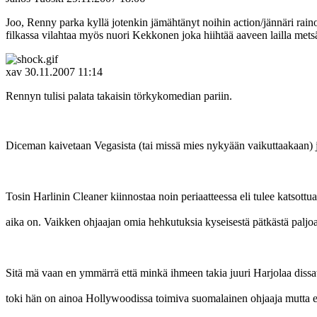
Joo, Renny parka kyllä jotenkin jämähtänyt noihin action/jännäri raino
filkassa vilahtaa myös nuori Kekkonen joka hiihtää aaveen lailla metsä
xav
30.11.2007 11:14
Rennyn tulisi palata takaisin törkykomedian pariin.
Diceman kaivetaan Vegasista (tai missä mies nykyään vaikuttaakaan) j
Tosin Harlinin Cleaner kiinnostaa noin periaatteessa eli tulee katsottua
aika on. Vaikken ohjaajan omia hehkutuksia kyseisestä pätkästä paljo
Sitä mä vaan en ymmärrä että minkä ihmeen takia juuri Harjolaa dissa
toki hän on ainoa Hollywoodissa toimiva suomalainen ohjaaja mutta e