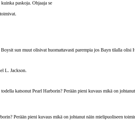
t kuinka paskoja. Ohjaaja se
toimivat.
 Boysit sun muut olisivat huomattavasti parempia jos Bayn tilalla olisi H
el L. Jackson.
on todella katsonut Pearl Harborin? Perään pieni kuvaus mikä on johtanut
arborin? Perään pieni kuvaus mikä on johtanut näin mielipuoliseen toimi