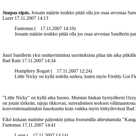
Juupas eipäs.
Jossain määrin tosikko pitää olla jos osaa arvostaa Sa
Lazer
17.11.2007 14:13
Fantomas (
17.11.2007 14:10)
Jossain määrin tosikko pitää olla jos osaa arvostaa Sandlerin 
Juuri Sandlerin yksi rasittavimmista suorituksista pilaa tän aika pitkäll
Bad Rain
17.11.2007 14:34
Humphrey Bogart (
17.11.2007 12:24)
Little Nicky on kyllä todella surkea, kuten myös Freddy Got Fi
"Little Nicky" on kyllä aika huono. Muistan hiukan hymyilleeni Ozzy
on jotain törkeän, rajoja rikkovan, surrealistisen teoksen välimaastos
konventionaalistakin hauskuutta kuin vaikka myös törkyilevässä Bad 
Eikö kukaan mainitse paljonkin juttua foorumilla aiheuttanutta "Kang
Fantomas
17.11.2007 14:41
Lazer (
17.11.2007 14:14)