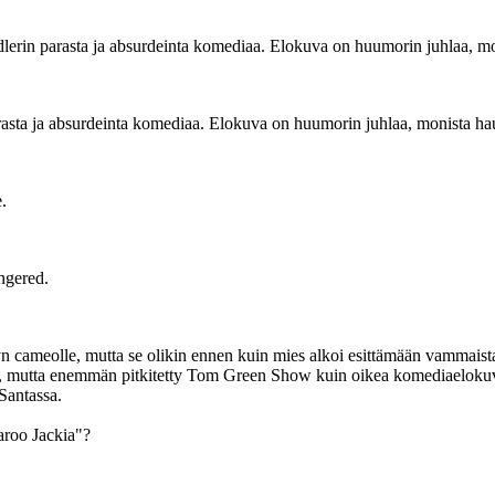
ndlerin parasta ja absurdeinta komediaa. Elokuva on huumorin juhlaa, m
parasta ja absurdeinta komediaa. Elokuva on huumorin juhlaa, monista ha
e.
ngered.
n cameolle, mutta se olikin ennen kuin mies alkoi esittämään vammaist
ta, mutta enemmän pitkitetty Tom Green Show kuin oikea komediaelokuva (
Santassa.
aroo Jackia"?