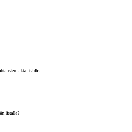
austen takia listalle.
n listalla?