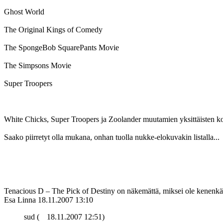
Ghost World
The Original Kings of Comedy
The SpongeBob SquarePants Movie
The Simpsons Movie
Super Troopers
White Chicks, Super Troopers ja Zoolander muutamien yksittäisten koht
Saako piirretyt olla mukana, onhan tuolla nukke-elokuvakin listalla...
Tenacious D – The Pick of Destiny on näkemättä, miksei ole kenenkää
Esa Linna
18.11.2007 13:10
sud (
18.11.2007 12:51)