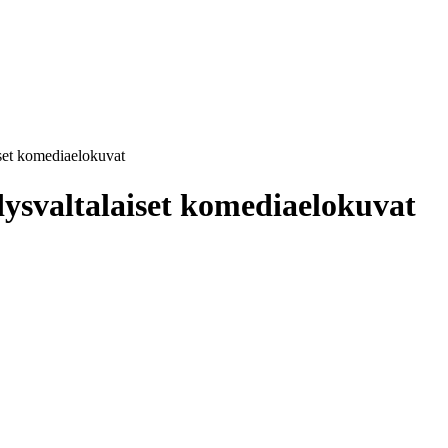
set komediaelokuvat
dysvaltalaiset komediaelokuvat