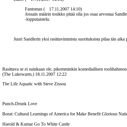
Fantomas (
17.11.2007 14:10)
Jossain määrin tosikko pitää olla jos osaa arvostaa Sand
‑lopputaistelu.
Juuri Sandlerin yksi rasittavimmista suorituksista pilaa tän aika p
Rasittava se ei suinkaan ole, pikemminkin komediallisen roolihahmon 
(The Lukewarm.)
18.11.2007 12:22
The Life Aquatic with Steve Zissou
Punch-Drunk Love
Borat: Cultural Learnings of America for Make Benefit Glorious Nat
Harold & Kumar Go To White Castle