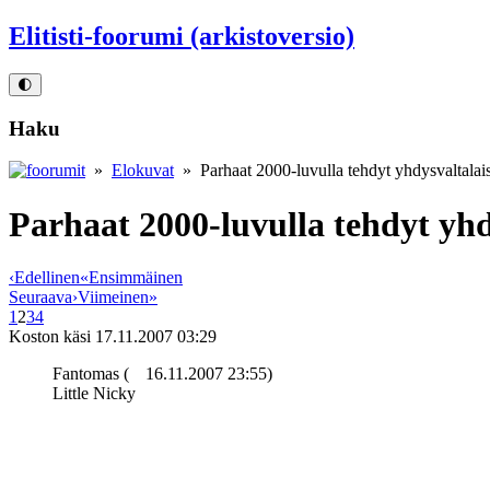
Elitisti-foorumi (arkistoversio)
🌓
Haku
»
Elokuvat
» Parhaat 2000-luvulla tehdyt yhdysvaltalai
Parhaat 2000-luvulla tehdyt yh
‹
Edellinen
«
Ensimmäinen
Seuraava
›
Viimeinen
»
1
2
3
4
Koston käsi
17.11.2007 03:29
Fantomas (
16.11.2007 23:55)
Little Nicky