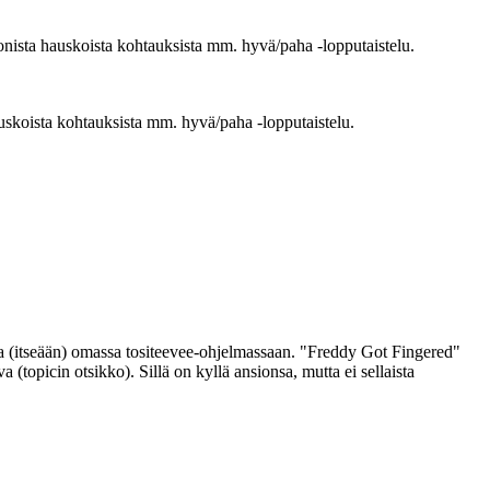
onista hauskoista kohtauksista mm. hyvä/paha ‑lopputaistelu.
uskoista kohtauksista mm. hyvä/paha ‑lopputaistelu.
a (itseään) omassa tositeevee-ohjelmassaan. "Freddy Got Fingered"
topicin otsikko). Sillä on kyllä ansionsa, mutta ei sellaista