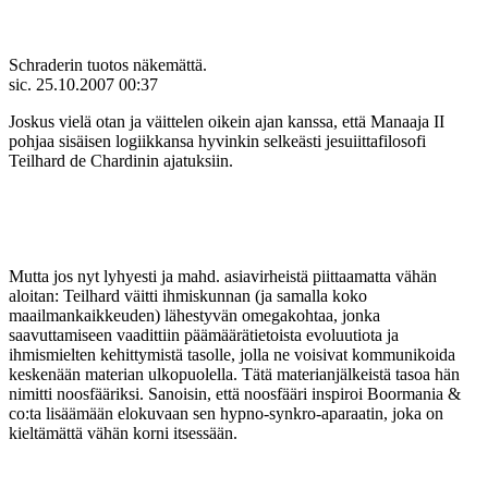
Schraderin tuotos näkemättä.
sic.
25.10.2007 00:37
Joskus vielä otan ja väittelen oikein ajan kanssa, että Manaaja II
pohjaa sisäisen logiikkansa hyvinkin selkeästi jesuiittafilosofi
Teilhard de Chardinin ajatuksiin.
Mutta jos nyt lyhyesti ja mahd. asiavirheistä piittaamatta vähän
aloitan: Teilhard väitti ihmiskunnan (ja samalla koko
maailmankaikkeuden) lähestyvän omegakohtaa, jonka
saavuttamiseen vaadittiin päämäärätietoista evoluutiota ja
ihmismielten kehittymistä tasolle, jolla ne voisivat kommunikoida
keskenään materian ulkopuolella. Tätä materianjälkeistä tasoa hän
nimitti noosfääriksi. Sanoisin, että noosfääri inspiroi Boormania &
co:ta lisäämään elokuvaan sen hypno-synkro-aparaatin, joka on
kieltämättä vähän korni itsessään.