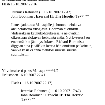
Flash
16.10.2007 22:16
Jeremias Rahunen (
16.10.2007 17:42)
John Boorman :
Exorcist II: The Heretic
(1977) **
Lattea jatko-osa Manaajalle ja huonoin elokuva
alkuperäisestä trilogiasta. Boorman ei onnistu
yhdessäkään kauhukohtauksessa ja ne ovatkin
oikeastaan elokuvan heikointa antia. Nyt kyseessä on
enemmänkin jännityselokuva. Richard Burtonista
diggaan aina ja tälläkin kertaa hän onnistuu paikoittain,
vaikka käsis ei anna mahdollisuuksia suuriin
suorituksiin.
Ylivoimaisesti paras Manaaja ****1/2
JMustonen
16.10.2007 22:41
Flash (
16.10.2007 22:17)
Jeremias Rahunen (
16.10.2007 17:42)
John Boorman :
Exorcist II: The Heretic
(1977) **