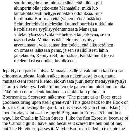
suurin ongelma on minusta siinä, että niiden piti
alunperin olla jatko-osia Manaajalle, mikä luo
lähtökohtaisesti tiettyjä ennakko-odotuksia. Siitä
huolimatta Boorman että (vähemmässä määrin)
Schrader tekivät mielestäni kuumehoureisia tutkielmia
katolilaisesta syyllisyydentunteesta Manaajan
viitekehyksessä. Oliko se tietoista tai järkevää, se on
taas eri asia. Mutta jos näitä elokuvia ryhtyy
arvottamaan, voisi samantien todeta, että alkuperäinen
on omassa lajissaan paras, ja sen sisällöllisesti lähin
jälkeläinen, Rennyn E4, on roskaa. Kaikki muut tekisi
mieleni laskea omiksi luvuikseen.
Jep. Nyt on pakko kaivaa Manaajat esille ja vakuuttua kakkososan
erinomaisuudesta. Jonkin aikaa tuon näkemisestä jo on, mutta
muistaakseni itseäni kiehtoi elokuvassa juuri tietty metafyysisyys(?)
ja outo viitekehys. Teilhardiniin en ole pahemmin tutustunut, mutta
näkökulma on mielenkiintoinen – etenkin kun puhutaan
Boormanista. Scorsesen näkemys: "The picture asks: Does great
goodness bring upon itself great evil? This goes back to the Book of
Job; it's God testing the good. In this sense, Regan (Linda Blair) is a
modern-day saint — like Ingrid Bergman in Europa '51, and in a
way, like Charlie in Mean Streets. I like the first Exorcist, because of
the Catholic guilt I have, and because it scared the hell out of me;
but The Heretic surpasses it. Maybe Boorman failed to execute the