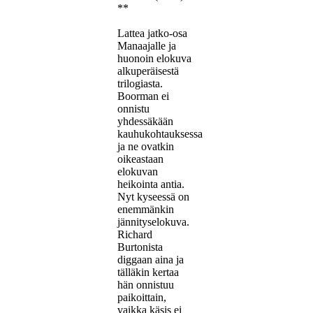
**
Lattea jatko-osa
Manaajalle ja
huonoin elokuva
alkuperäisestä
trilogiasta.
Boorman ei
onnistu
yhdessäkään
kauhukohtauksessa
ja ne ovatkin
oikeastaan
elokuvan
heikointa antia.
Nyt kyseessä on
enemmänkin
jännityselokuva.
Richard
Burtonista
diggaan aina ja
tälläkin kertaa
hän onnistuu
paikoittain,
vaikka käsis ei