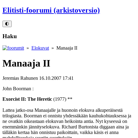
Elitisti-foorumi (arkistoversio)
🌓
Haku
»
Elokuvat
» Manaaja II
Manaaja II
Jeremias Rahunen
16.10.2007 17:41
John Boorman :
Exorcist II: The Heretic
(1977) **
Lattea jatko-osa Manaajalle ja huonoin elokuva alkuperäisestä
trilogiasta. Boorman ei onnistu yhdessäkään kauhukohtauksessa ja
ne ovatkin oikeastaan elokuvan heikointa antia. Nyt kyseessä on
enemmänkin jännityselokuva. Richard Burtonista diggaan aina ja
tälläkin kertaa hän onnistuu paikoittain, vaikka käsis ei anna
mahdollisuuksia suuriin suorituksiin.