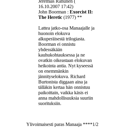
Jeremias Rahunen (
16.10.2007 17:42)
John Boorman :
Exorcist II:
The Heretic
(1977) **
Lattea jatko-osa Manaajalle ja
huonoin elokuva
alkuperäisestä trilogiasta.
Boorman ei onnistu
yhdessäkään
kauhukohtauksessa ja ne
ovatkin oikeastaan elokuvan
heikointa antia. Nyt kyseessä
on enemmänkin
jännityselokuva. Richard
Burtonista diggaan aina ja
tälläkin kertaa hän onnistuu
paikoittain, vaikka käsis ei
anna mahdollisuuksia suuriin
suorituksiin.
Ylivoimaisesti paras Manaaja ****1/2