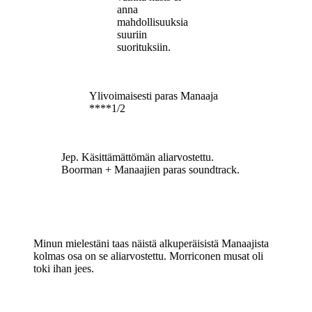
anna
mahdollisuuksia
suuriin
suorituksiin.
Ylivoimaisesti paras Manaaja
****1/2
Jep. Käsittämättömän aliarvostettu.
Boorman + Manaajien paras soundtrack.
Minun mielestäni taas näistä alkuperäisistä Manaajista
kolmas osa on se aliarvostettu. Morriconen musat oli
toki ihan jees.