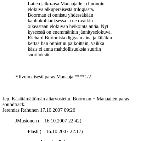
Lattea jatko-osa Manaajalle ja huonoin
elokuva alkuperäisestä trilogiasta.
Boorman ei onnistu yhdessäkään
kauhukohtauksessa ja ne ovatkin
oikeastaan elokuvan heikointa antia. Nyt
kyseessä on enemmänkin jännityselokuva.
Richard Burtonista diggaan aina ja tälläkin
kertaa hän onnistuu paikoittain, vaikka
käsis ei anna mahdollisuuksia suuriin
suorituksiin.
Ylivoimaisesti paras Manaaja ****1/2
Jep. Käsittämättömän aliarvostettu. Boorman + Manaajien paras
soundtrack.
Jeremias Rahunen
17.10.2007 09:26
JMustonen (
16.10.2007 22:42)
Flash (
16.10.2007 22:17)