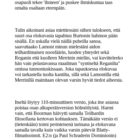
osapuoli tekee 'ihmeen' ja puskee ihmiskuntaa taas
omalta osaltaan eteenpäin.
Tulin aikoinani asiaa miettiessäni siihen tulokseen, että
suuri osa elokuvasta tapahtuu Burtonin hahmon pään
sisällä. En uskalla vielä näillä puheilla sanoa,
saavuttaako Lamont minun mielestäni aidon
teilhardimaisen noosfäärin, luoden yhteydet sekä
Reganin että kuolleen Merrinin mieliin, vai kuvitteleeko
hän vain pelastavansa maailman "syntiseltä Reganilta"
omissa tunnontuskissaan. Joka tapauksessa elokuvaa
voi tarkastella tuolta kantilta, sillä sekä Lamontilla että
Merrinillä mainitaan olevan varsin hyvät tiedot aiheesta.
Itseltä löytyy 110-minuuttinen versio, joka itse asiassa
poistaa osan alkuperäisversion hölmöilyistä. Harmi
vain, että Boorman häivytti samalla Teilhardin
filosofiasta kertovan kohtauksen. Tämäkään versio ei
(tietenkään) toimi perinteisenä tarinana ja elokuvana
samalla tavalla kuin vaikka varsin pätevät Blatty-
filmatisoinnit. E2:n (ja Paul Schraderin Dominionin)