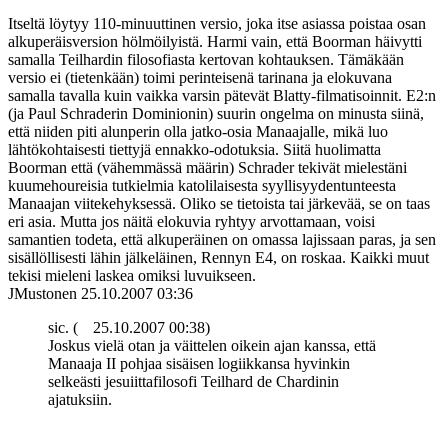
Itseltä löytyy 110-minuuttinen versio, joka itse asiassa poistaa osan
alkuperäisversion hölmöilyistä. Harmi vain, että Boorman häivytti
samalla Teilhardin filosofiasta kertovan kohtauksen. Tämäkään
versio ei (tietenkään) toimi perinteisenä tarinana ja elokuvana
samalla tavalla kuin vaikka varsin pätevät Blatty-filmatisoinnit. E2:n
(ja Paul Schraderin Dominionin) suurin ongelma on minusta siinä,
että niiden piti alunperin olla jatko-osia Manaajalle, mikä luo
lähtökohtaisesti tiettyjä ennakko-odotuksia. Siitä huolimatta
Boorman että (vähemmässä määrin) Schrader tekivät mielestäni
kuumehoureisia tutkielmia katolilaisesta syyllisyydentunteesta
Manaajan viitekehyksessä. Oliko se tietoista tai järkevää, se on taas
eri asia. Mutta jos näitä elokuvia ryhtyy arvottamaan, voisi
samantien todeta, että alkuperäinen on omassa lajissaan paras, ja sen
sisällöllisesti lähin jälkeläinen, Rennyn E4, on roskaa. Kaikki muut
tekisi mieleni laskea omiksi luvuikseen.
JMustonen
25.10.2007 03:36
sic. (
25.10.2007 00:38)
Joskus vielä otan ja väittelen oikein ajan kanssa, että
Manaaja II pohjaa sisäisen logiikkansa hyvinkin
selkeästi jesuiittafilosofi Teilhard de Chardinin
ajatuksiin.