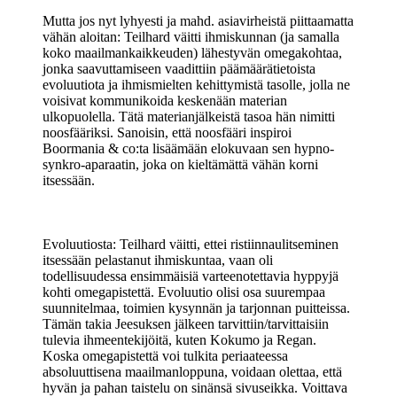
Mutta jos nyt lyhyesti ja mahd. asiavirheistä piittaamatta
vähän aloitan: Teilhard väitti ihmiskunnan (ja samalla
koko maailmankaikkeuden) lähestyvän omegakohtaa,
jonka saavuttamiseen vaadittiin päämäärätietoista
evoluutiota ja ihmismielten kehittymistä tasolle, jolla ne
voisivat kommunikoida keskenään materian
ulkopuolella. Tätä materianjälkeistä tasoa hän nimitti
noosfääriksi. Sanoisin, että noosfääri inspiroi
Boormania & co:ta lisäämään elokuvaan sen hypno-
synkro-aparaatin, joka on kieltämättä vähän korni
itsessään.
Evoluutiosta: Teilhard väitti, ettei ristiinnaulitseminen
itsessään pelastanut ihmiskuntaa, vaan oli
todellisuudessa ensimmäisiä varteenotettavia hyppyjä
kohti omegapistettä. Evoluutio olisi osa suurempaa
suunnitelmaa, toimien kysynnän ja tarjonnan puitteissa.
Tämän takia Jeesuksen jälkeen tarvittiin/tarvittaisiin
tulevia ihmeentekijöitä, kuten Kokumo ja Regan.
Koska omegapistettä voi tulkita periaateessa
absoluuttisena maailmanloppuna, voidaan olettaa, että
hyvän ja pahan taistelu on sinänsä sivuseikka. Voittava