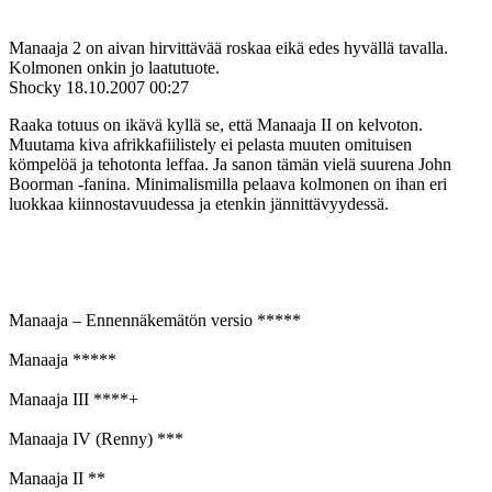
Manaaja 2 on aivan hirvittävää roskaa eikä edes hyvällä tavalla.
Kolmonen onkin jo laatutuote.
Shocky
18.10.2007 00:27
Raaka totuus on ikävä kyllä se, että Manaaja II on kelvoton.
Muutama kiva afrikkafiilistely ei pelasta muuten omituisen
kömpelöä ja tehotonta leffaa. Ja sanon tämän vielä suurena John
Boorman ‑fanina. Minimalismilla pelaava kolmonen on ihan eri
luokkaa kiinnostavuudessa ja etenkin jännittävyydessä.
Manaaja – Ennennäkemätön versio *****
Manaaja *****
Manaaja III ****+
Manaaja IV (Renny) ***
Manaaja II **