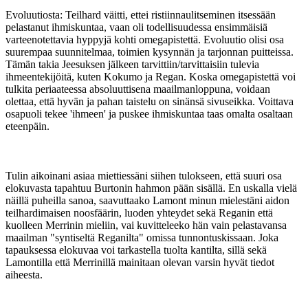
Evoluutiosta: Teilhard väitti, ettei ristiinnaulitseminen itsessään
pelastanut ihmiskuntaa, vaan oli todellisuudessa ensimmäisiä
varteenotettavia hyppyjä kohti omegapistettä. Evoluutio olisi osa
suurempaa suunnitelmaa, toimien kysynnän ja tarjonnan puitteissa.
Tämän takia Jeesuksen jälkeen tarvittiin/tarvittaisiin tulevia
ihmeentekijöitä, kuten Kokumo ja Regan. Koska omegapistettä voi
tulkita periaateessa absoluuttisena maailmanloppuna, voidaan
olettaa, että hyvän ja pahan taistelu on sinänsä sivuseikka. Voittava
osapuoli tekee 'ihmeen' ja puskee ihmiskuntaa taas omalta osaltaan
eteenpäin.
Tulin aikoinani asiaa miettiessäni siihen tulokseen, että suuri osa
elokuvasta tapahtuu Burtonin hahmon pään sisällä. En uskalla vielä
näillä puheilla sanoa, saavuttaako Lamont minun mielestäni aidon
teilhardimaisen noosfäärin, luoden yhteydet sekä Reganin että
kuolleen Merrinin mieliin, vai kuvitteleeko hän vain pelastavansa
maailman "syntiseltä Reganilta" omissa tunnontuskissaan. Joka
tapauksessa elokuvaa voi tarkastella tuolta kantilta, sillä sekä
Lamontilla että Merrinillä mainitaan olevan varsin hyvät tiedot
aiheesta.