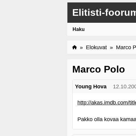
Elitisti-fooru
Haku
»
Elokuvat
» Marco P
Marco Polo
Young Hova
12.10.20
http://akas.imdb.com/tit
Pakko olla kovaa kamaa