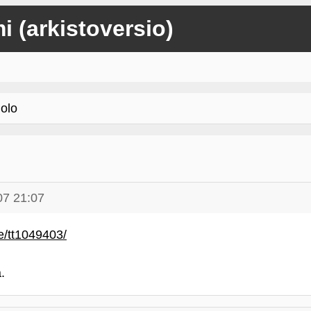
mi (arkistoversio)
olo
07 21:07
le/tt1049403/
.