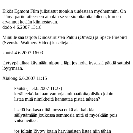
Eikös Egmont Film julkaissut tuonkin uudestaan myöhemmin. On
jäänyt pariin otteeseen ainakin se versio ottamtta talteen, kun en
arvannut ketään kiinnostavan.
dodo
4.6.2007 13:18
Minulle saa tarjota Dinosaurusten Paluu (Omaxi) ja Space Firebird
(Svenska Walthers Video) kasetteja...
kautsi
4.6.2007 16:03
täytyypä alkaa käymään nippuja läpi jos noita kyseisiä pätkiä sattuisi
löytymään.
Xialong
6.6.2007 11:15
kautsi (
3.6.2007 11:27)
keräileekö kukaan vanhoja animaatioita,olisiko jotain
listaa mitä nimikkeitä kannattaa pistää talteen?
itsellä iso kasa niitä tuossa enkä ala kaikkia
säilyttämään,joukossa semmosia mitä ei myöskään pois
viitsi heittää.
jos joltain löytyy jotain harvinaisten listaa niin tähän