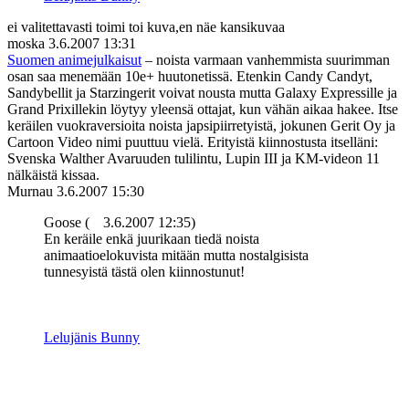
ei valitettavasti toimi toi kuva,en näe kansikuvaa
moska
3.6.2007 13:31
Suomen animejulkaisut
– noista varmaan vanhemmista suurimman
osan saa menemään 10e+ huutonetissä. Etenkin Candy Candyt,
Sandybellit ja Starzingerit voivat nousta mutta Galaxy Expressille ja
Grand Prixillekin löytyy yleensä ottajat, kun vähän aikaa hakee. Itse
keräilen vuokraversioita noista japsipiirretyistä, jokunen Gerit Oy ja
Cartoon Video nimi puuttuu vielä. Erityistä kiinnostusta itselläni:
Svenska Walther Avaruuden tulilintu, Lupin III ja KM-videon 11
nälkäistä kissaa.
Murnau
3.6.2007 15:30
Goose (
3.6.2007 12:35)
En keräile enkä juurikaan tiedä noista
animaatioelokuvista mitään mutta nostalgisista
tunnesyistä tästä olen kiinnostunut!
Lelujänis Bunny