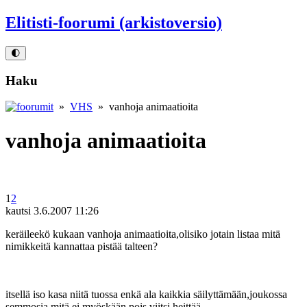
Elitisti-foorumi (arkistoversio)
🌓
Haku
»
VHS
» vanhoja animaatioita
vanhoja animaatioita
1
2
kautsi
3.6.2007 11:26
keräileekö kukaan vanhoja animaatioita,olisiko jotain listaa mitä
nimikkeitä kannattaa pistää talteen?
itsellä iso kasa niitä tuossa enkä ala kaikkia säilyttämään,joukossa
semmosia mitä ei myöskään pois viitsi heittää.