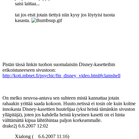
saisi laittaa...
tai jos etsit jotain tiettyä niin kysy jos löytyisi tuosta
kasasta.
Pistän tässä linkin tuohon suomalaisiin Disney-kasetteihin
erikoistuneeseen sivustoon:
http://koti.mbnet.fi/psychic/fin_disney_video.html#clamshell
On melko neuvoa-antava sen suhteen mistä kannattaa jotain
rahaakin yrittää saada kokoon. Huuto.netissä ei tosin ole kuin kolme
innokasta Disney-kasettien huutelijaa (yksi heistä tämänkin sivuston
ylläpitäjä), joten jos kahdella heistä kyseinen kasetti on ei hinta
välttämättä kipua lähtöhintaa paljon korkeammalle.
drake2j
6.6.2007 12:02
Xialong (
6.6.2007 11:16)