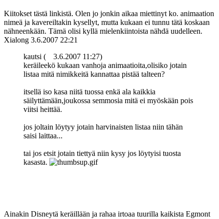
Kiitokset tästä linkistä. Olen jo jonkin aikaa miettinyt ko. animaation
nimeä ja kavereiltakin kysellyt, mutta kukaan ei tunnu tätä koskaan
nähneenkään. Tämä olisi kyllä mielenkiintoista nähdä uudelleen.
Xialong
3.6.2007 22:21
kautsi (
3.6.2007 11:27)
keräileekö kukaan vanhoja animaatioita,olisiko jotain
listaa mitä nimikkeitä kannattaa pistää talteen?
itsellä iso kasa niitä tuossa enkä ala kaikkia
säilyttämään,joukossa semmosia mitä ei myöskään pois
viitsi heittää.
jos joltain löytyy jotain harvinaisten listaa niin tähän
saisi laittaa...
tai jos etsit jotain tiettyä niin kysy jos löytyisi tuosta
kasasta.
Ainakin Disneytä keräillään ja rahaa irtoaa tuurilla kaikista Egmont