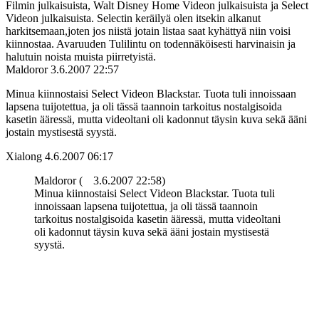
Filmin julkaisuista, Walt Disney Home Videon julkaisuista ja Select
Videon julkaisuista. Selectin keräilyä olen itsekin alkanut
harkitsemaan,joten jos niistä jotain listaa saat kyhättyä niin voisi
kiinnostaa. Avaruuden Tulilintu on todennäköisesti harvinaisin ja
halutuin noista muista piirretyistä.
Maldoror
3.6.2007 22:57
Minua kiinnostaisi Select Videon Blackstar. Tuota tuli innoissaan
lapsena tuijotettua, ja oli tässä taannoin tarkoitus nostalgisoida
kasetin ääressä, mutta videoltani oli kadonnut täysin kuva sekä ääni
jostain mystisestä syystä.
Xialong
4.6.2007 06:17
Maldoror (
3.6.2007 22:58)
Minua kiinnostaisi Select Videon Blackstar. Tuota tuli
innoissaan lapsena tuijotettua, ja oli tässä taannoin
tarkoitus nostalgisoida kasetin ääressä, mutta videoltani
oli kadonnut täysin kuva sekä ääni jostain mystisestä
syystä.