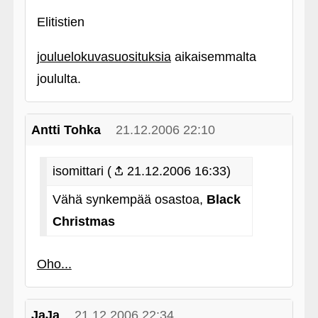
Elitistien
jouluelokuvasuosituksia
aikaisemmalta
joululta.
Antti Tohka
21.12.2006 22:10
isomittari (
21.12.2006 16:33)
Vähä synkempää osastoa,
Black
Christmas
Oho...
JaJa
21.12.2006 22:34