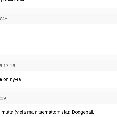
6:48
6 17:16
e on hyviä
:19
 mutta (vielä mainitsemattomista): Dodgeball.