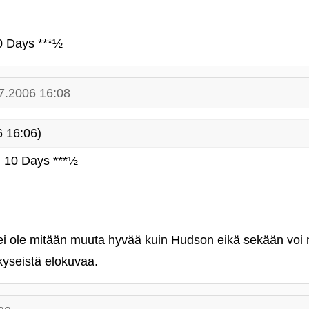
0 Days ***½
7.2006 16:08
 16:06)
n 10 Days ***½
 ei ole mitään muuta hyvää kuin Hudson eikä sekään voi
kyseistä elokuvaa.