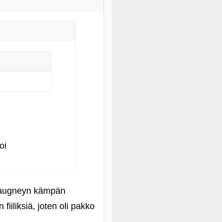
oi
onaugneyn kämpän
iiliksiä, joten oli pakko