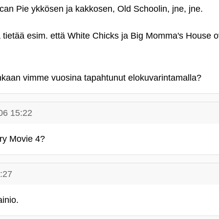
can Pie ykkösen ja kakkosen, Old Schoolin, jne, jne.
ä tietää esim. että White Chicks ja Big Momma's House 
kaan vimme vuosina tapahtunut elokuvarintamalla?
06 15:22
ry Movie 4?
:27
inio.