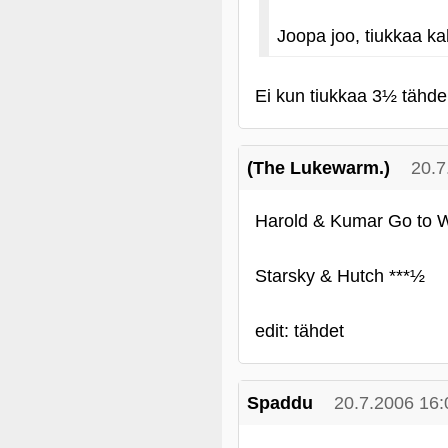
Joopa joo, tiukkaa k
Ei kun tiukkaa 3½ tähd
(The Lukewarm.)
20.7
Harold & Kumar Go to W
Starsky & Hutch ***½
edit: tähdet
Spaddu
20.7.2006 16: