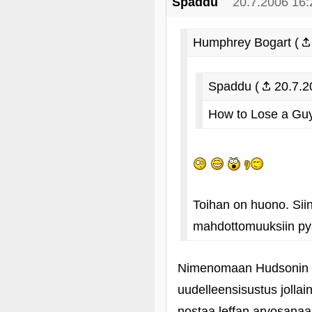
Spaddu
20.7.2006 16:
Humphrey Bogart (
Spaddu (
20.7.2
How to Lose a Guy
Toihan on huono. Sii
mahdottomuuksiin pys
Nimenomaan Hudsonin "
uudelleensisustus jollai
nostaa leffan arvosanaa 