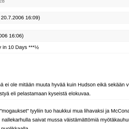
28
20.7.2006 16:09)
006 16:06)
 in 10 Days ***½
nä ei ole mitään muuta hyvää kuin Hudson eikä sekään v
tyä eli pelastamaan kyseistä elokuvaa.
mogaukset" tyyliin tuo haukkui mua lihavaksi ja McC
n nallekarhulla saivat mussa väistämättömiä myötäkauhun f
puolikkaalla.