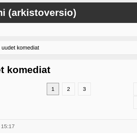
mi (arkistoversio)
uudet komediat
t komediat
1
2
3
 15:17