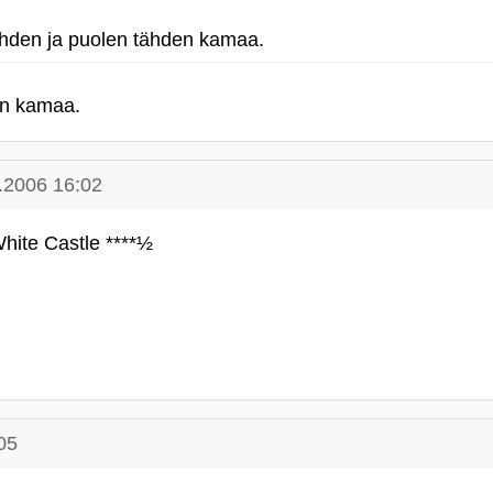
ahden ja puolen tähden kamaa.
en kamaa.
.2006 16:02
hite Castle ****½
05