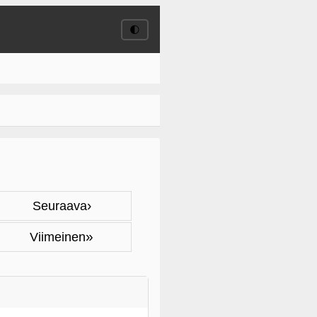
🌓
›
Seuraava
»
Viimeinen