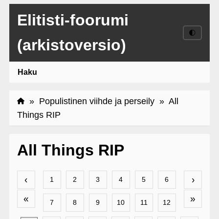
Elitisti-foorumi
🌓
(arkistoversio)
Haku
»
Populistinen viihde ja perseily
» All
Things RIP
All Things RIP
‹
›
1
2
3
4
5
6
«
»
7
8
9
10
11
12