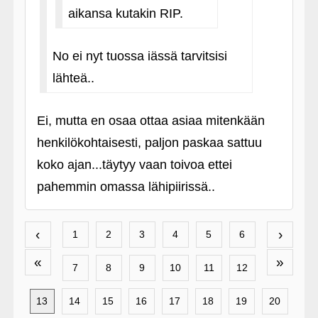
aikansa kutakin RIP.
No ei nyt tuossa iässä tarvitsisi
lähteä..
Ei, mutta en osaa ottaa asiaa mitenkään
henkilökohtaisesti, paljon paskaa sattuu
koko ajan...täytyy vaan toivoa ettei
pahemmin omassa lähipiirissä..
‹
›
1
2
3
4
5
6
«
»
7
8
9
10
11
12
13
14
15
16
17
18
19
20