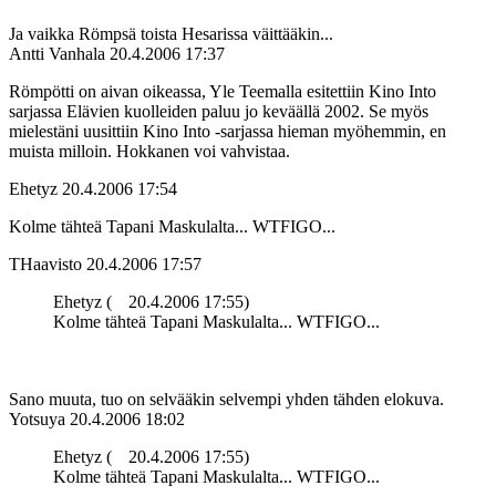
Ja vaikka Römpsä toista Hesarissa väittääkin...
Antti Vanhala
20.4.2006 17:37
Römpötti on aivan oikeassa, Yle Teemalla esitettiin Kino Into
sarjassa Elävien kuolleiden paluu jo keväällä 2002. Se myös
mielestäni uusittiin Kino Into ‑sarjassa hieman myöhemmin, en
muista milloin. Hokkanen voi vahvistaa.
Ehetyz
20.4.2006 17:54
Kolme tähteä Tapani Maskulalta... WTFIGO...
THaavisto
20.4.2006 17:57
Ehetyz (
20.4.2006 17:55)
Kolme tähteä Tapani Maskulalta... WTFIGO...
Sano muuta, tuo on selvääkin selvempi yhden tähden elokuva.
Yotsuya
20.4.2006 18:02
Ehetyz (
20.4.2006 17:55)
Kolme tähteä Tapani Maskulalta... WTFIGO...