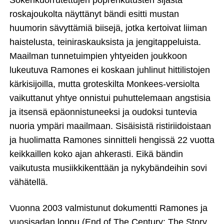
Sokerikuorrutettujen poprenkutusten sijasta
roskajoukolta näyttänyt bändi esitti mustan
huumorin sävyttämiä biisejä, jotka kertoivat liiman
haistelusta, teiniraskauksista ja jengitappeluista.
Maailman tunnetuimpien yhtyeiden joukkoon
lukeutuva Ramones ei koskaan juhlinut hittilistojen
kärkisijoilla, mutta groteskilta Monkees-versiolta
vaikuttanut yhtye onnistui puhuttelemaan angstisia
ja itsensä epäonnistuneeksi ja oudoksi tuntevia
nuoria ympäri maailmaan. Sisäisistä ristiriidoistaan
ja huolimatta Ramones sinnitteli hengissä 22 vuotta
keikkaillen koko ajan ahkerasti. Eikä bändin
vaikutusta musiikkikenttään ja nykybändeihin sovi
vähätellä.
Vuonna 2003 valmistunut dokumentti Ramones ja
vuosisadan loppu (End of The Century: The Story