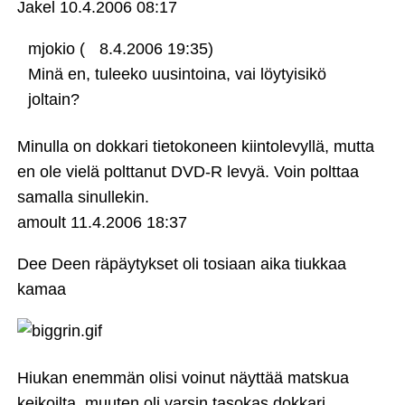
Jakel
10.4.2006 08:17
mjokio (
8.4.2006 19:35)
Minä en, tuleeko uusintoina, vai löytyisikö
joltain?
Minulla on dokkari tietokoneen kiintolevyllä, mutta
en ole vielä polttanut DVD-R levyä. Voin polttaa
samalla sinullekin.
amoult
11.4.2006 18:37
Dee Deen räpäytykset oli tosiaan aika tiukkaa
kamaa
Hiukan enemmän olisi voinut näyttää matskua
keikoilta, muuten oli varsin tasokas dokkari.