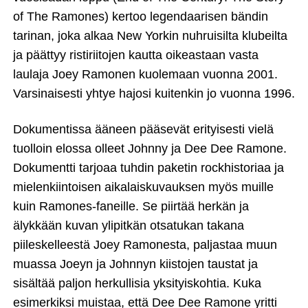
of The Ramones) kertoo legendaarisen bändin
tarinan, joka alkaa New Yorkin nuhruisilta klubeilta
ja päättyy ristiriitojen kautta oikeastaan vasta
laulaja Joey Ramonen kuolemaan vuonna 2001.
Varsinaisesti yhtye hajosi kuitenkin jo vuonna 1996.
Dokumentissa ääneen pääsevät erityisesti vielä
tuolloin elossa olleet Johnny ja Dee Dee Ramone.
Dokumentti tarjoaa tuhdin paketin rockhistoriaa ja
mielenkiintoisen aikalaiskuvauksen myös muille
kuin Ramones-faneille. Se piirtää herkän ja
älykkään kuvan ylipitkän otsatukan takana
piileskelleestä Joey Ramonesta, paljastaa muun
muassa Joeyn ja Johnnyn kiistojen taustat ja
sisältää paljon herkullisia yksityiskohtia. Kuka
esimerkiksi muistaa, että Dee Dee Ramone yritti