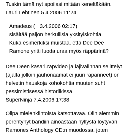
Tuskin tämä nyt spoilasi mitään keneltäkään.
Lauri Lehtinen
5.4.2006 11:24
Amadeus (
3.4.2006 02:17)
sisältää paljon herkullisia yksityiskohtia.
Kuka esimerkiksi muistaa, että Dee Dee
Ramone yritti luoda uraa myös räppärinä?
Dee Deen kasari-rapvideo ja lajivalinnan selittelyt
(ajalta jolloin jauhonaamat ei juuri räpänneet) on
helvetin hauskoja kohokohtia muuten suht
pessimistisessä historiikissa.
SuperNinja
7.4.2006 17:38
Olipa mielenkiintoista katsottavaa. Olin aiemmin
perehtynyt bändiin ainoastaan hyllystä löytyvän
Ramones Anthology CD:n muodossa, joten