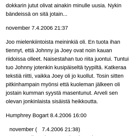
dokkarin jutut olivat ainakin minulle uusia. Nykin
bändeissä on sitä jotain...
november
7.4.2006 21:37
Joo mielenkiintoista meininkiä oli. En tuota ihan
tiennyt, että Johnny ja Joey ovat noin kauan
riidoissa olleet. Naisestahan tuo riita juontui. Tuntui
tuo Johnny jotenkin kusipäiseltä tyypiltä. Katkeraa
tekstiä riitti, vaikka Joey oli jo kuollut. Tosin sitten
pitkinhampain myönsi että kuoleman jälkeen oli
jostain kumman syystä masentunut. Arveli sen
olevan jonkinlaista sisäistä heikkoutta.
Humphrey Bogart
8.4.2006 16:00
november (
7.4.2006 21:38)