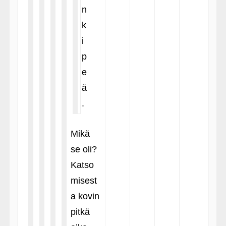
n
k
i
p
e
ä
.
Mikä
se oli?
Katso
misest
a kovin
pitkä