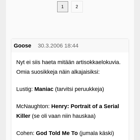
1
2
Goose
30.3.2006 18:44
Nyt ei siis haeta mitään artisokkaelokuvia.
Omia suosikkeja näin alkajaisiksi:
Lustig:
Maniac
(tarvitsi peruukkeja)
McNaughton:
Henry: Portrait of a Serial
Killer
(se oli vaan niin hauskaa)
Cohen:
God Told Me To
(jumala käski)