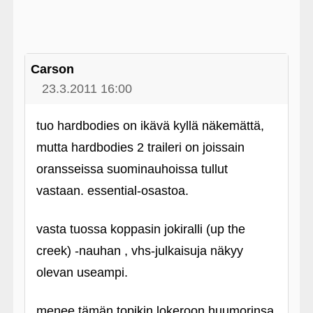
Carson
23.3.2011 16:00
tuo hardbodies on ikävä kyllä näkemättä,
mutta hardbodies 2 traileri on joissain
oransseissa suominauhoissa tullut
vastaan. essential-osastoa.
vasta tuossa koppasin jokiralli (up the
creek) ‑nauhan , vhs-julkaisuja näkyy
olevan useampi.
menee tämän topikin lokeroon huumorinsa