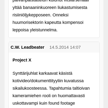
päivänpaistattelun kulunut vitsiarsenaali
yltää banaaninkuoreen liukastumisesta
risiiniöljykepposeen. Onneksi
huumorisektorin kapeutta kompensoi
leppoisa yleistunnelma.
C.W. Leadbeater
14.5.2014 14:07
Project X
Synttärijuhlat karkaavat käsistä
kotivideo/dokumenttityyliin kuvatussa
sikailukoosteessa. Tapahtumia taltioivan
kameramiehen rooli on huomattavasti
uskottavampi kuin found footage