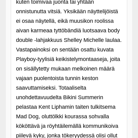
kuten toimivaa juonta tai yhtään
onnistunutta vitsiä. Yksikään näyttelijöistä
ei osaa näytellä, eikä muusikon roolissa
aivan karmeaa tyttöbändiä luotsaava body
double ‑lahjakkuus Shelley Michelle laulaa.
Vastapainoksi on sentään osattu kuvata
Playboy-tyylisiä keikistelymontaaseja, joita
on sisällytetty mukaan melkoinen määrä
vajaan puolentoista tunnin keston
saavuttamiseksi. Totaaliselta
unohdettavuudelta Bikini Summerin
pelastaa Kent Liphamin taiten tulkitsema
Mad Dog, oluttölkki kourassa sohvalla
kököttävä ja röyhtäilemällä kommunikoiva
piilevä kyky, jonka tökeryydessä olisi ollut