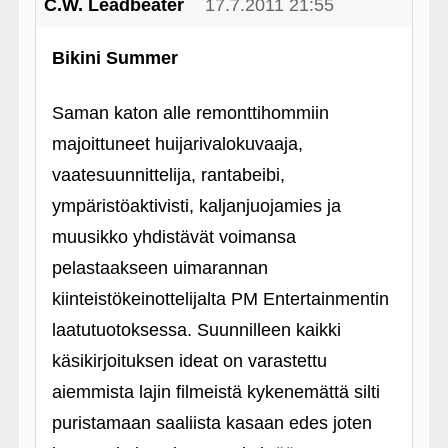
C.W. Leadbeater
17.7.2011 21:55
Bikini Summer
Saman katon alle remonttihommiin
majoittuneet huijarivalokuvaaja,
vaatesuunnittelija, rantabeibi,
ympäristöaktivisti, kaljanjuojamies ja
muusikko yhdistävät voimansa
pelastaakseen uimarannan
kiinteistökeinottelijalta PM Entertainmentin
laatutuotoksessa. Suunnilleen kaikki
käsikirjoituksen ideat on varastettu
aiemmista lajin filmeistä kykenemättä silti
puristamaan saaliista kasaan edes joten