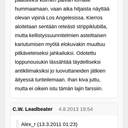
päätteeksi kolmen päivän lomalle
hummaamaan, vaan aika hiljaista näyttää
olevan vipinä Los Angelesissa. Kierros
aloitetaan sentään reteästi strippiklubilla,
mutta kellistyssuunnitelmien asteittaisen
kariutumisen myötä elokuvakin muuttuu
pitkäveteiseksi jahkailuksi. Odotettu
loppunousukin lässähtää täydelliseksi
antikliimaksiksi jo luovuttaneiden jätkien
äityessä tunteilemaan. Ihan kiva juttu,
mutta ei oikein istu tämän lajin farssiin.
C.W. Leadbeater
4.8.2013 19:54
Alex_r (13.3.2011 01:23)