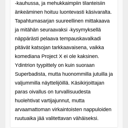
‑kauhussa, ja mehukkaimpiin tilanteisiin
änkeäminen hoituu luontevasti käsivaralta.
Tapahtumasarjan suureellinen mittakaava
ja mitähän seuraavaksi ‑kysymyksellä
näppärästi pelaava tempauskavalkadi
pitävät katsojan tarkkaavaisena, vaikka
komediana Project X ei ole kaksinen.
Ydintrion tyypittely on kuin suoraan
Superbadista, mutta huonommilla jutuilla ja
valjummilla näyttelijöillä. Käsikirjoittajan
paras oivallus on turvallisuudesta
huolehtivat vartijajunnut, mutta
arvaamattoman virkaintoisten nappuloiden
ruutuaika jää valitettavan vähäiseksi.