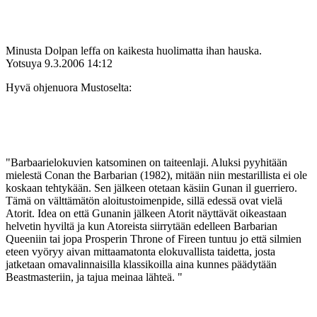
Minusta Dolpan leffa on kaikesta huolimatta ihan hauska.
Yotsuya
9.3.2006 14:12
Hyvä ohjenuora Mustoselta:
"Barbaarielokuvien katsominen on taiteenlaji. Aluksi pyyhitään
mielestä Conan the Barbarian (1982), mitään niin mestarillista ei ole
koskaan tehtykään. Sen jälkeen otetaan käsiin Gunan il guerriero.
Tämä on välttämätön aloitustoimenpide, sillä edessä ovat vielä
Atorit. Idea on että Gunanin jälkeen Atorit näyttävät oikeastaan
helvetin hyviltä ja kun Atoreista siirrytään edelleen Barbarian
Queeniin tai jopa Prosperin Throne of Fireen tuntuu jo että silmien
eteen vyöryy aivan mittaamatonta elokuvallista taidetta, josta
jatketaan omavalinnaisilla klassikoilla aina kunnes päädytään
Beastmasteriin, ja tajua meinaa lähteä. "