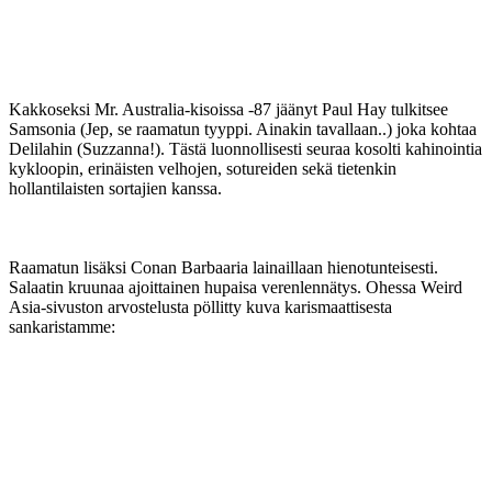
Kakkoseksi Mr. Australia-kisoissa ‑87 jäänyt Paul Hay tulkitsee
Samsonia (Jep, se raamatun tyyppi. Ainakin tavallaan..) joka kohtaa
Delilahin (Suzzanna!). Tästä luonnollisesti seuraa kosolti kahinointia
kykloopin, erinäisten velhojen, sotureiden sekä tietenkin
hollantilaisten sortajien kanssa.
Raamatun lisäksi Conan Barbaaria lainaillaan hienotunteisesti.
Salaatin kruunaa ajoittainen hupaisa verenlennätys. Ohessa Weird
Asia-sivuston arvostelusta pöllitty kuva karismaattisesta
sankaristamme: