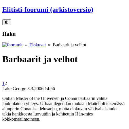
Elitisti-foorumi (arkistoversio)
🌓
Haku
»
Elokuvat
» Barbaarit ja velhot
Barbaarit ja velhot
1
2
Lake George
3.3.2006 14:56
Onhan Master of the Universen ja Conan barbaarin välillä
jonkinlainen yhteys. Urbaanilegendan mukaan Mattel oli tekemässä
alunperin Conanista lelusarjaa, mutta elokuvan väkivaltaisuuden
takia hankkeesta luovuttiin ja kehitettiin Hän-mies
kökkömaailmoineen.