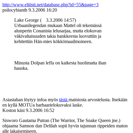
http://www.elitisti.net/database.php?id=55&page=3
psilocybianth
9.3.2006 16:20
Lake George (
3.3.2006 14:57)
Urbaanilegendan mukaan Mattel oli tekemässä
alunperin Conanista lelusarjaa, mutta elokuvan
väkivaltaisuuden takia hankkeesta luovuttiin ja
kehitettiin Hän-mies kökkömaailmoineen.
Minusta Dolpan leffa on kaikesta huolimatta ihan
hauska.
Asiastahan löytyy infoa myös
tästä
mainiosta arvostelusta. Itsekään
en kyllä MOTUa barbaarielokuvaksi laske.
Koston käsi
9.3.2006 16:52
Sisworo Gautama Putran (The Warrior, The Snake Queen jne.)
ohjaama Samson dan Delilah sopii hyvin tajunnan rippeiden maton
alle lakaisemiseen.