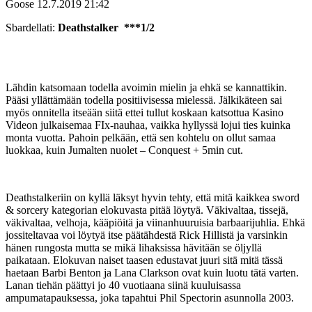
Goose
12.7.2019 21:42
Sbardellati:
Deathstalker ***1/2
Lähdin katsomaan todella avoimin mielin ja ehkä se kannattikin.
Pääsi yllättämään todella positiivisessa mielessä. Jälkikäteen sai
myös onnitella itseään siitä ettei tullut koskaan katsottua Kasino
Videon julkaisemaa FIx-nauhaa, vaikka hyllyssä lojui ties kuinka
monta vuotta. Pahoin pelkään, että sen kohtelu on ollut samaa
luokkaa, kuin Jumalten nuolet – Conquest + 5min cut.
Deathstalkeriin on kyllä läksyt hyvin tehty, että mitä kaikkea sword
& sorcery kategorian elokuvasta pitää löytyä. Väkivaltaa, tissejä,
väkivaltaa, velhoja, kääpiöitä ja viinanhuuruisia barbaarijuhlia. Ehkä
jossiteltavaa voi löytyä itse päätähdestä Rick Hillistä ja varsinkin
hänen rungosta mutta se mikä lihaksissa hävitään se öljyllä
paikataan. Elokuvan naiset taasen edustavat juuri sitä mitä tässä
haetaan Barbi Benton ja Lana Clarkson ovat kuin luotu tätä varten.
Lanan tiehän päättyi jo 40 vuotiaana siinä kuuluisassa
ampumatapauksessa, joka tapahtui Phil Spectorin asunnolla 2003.