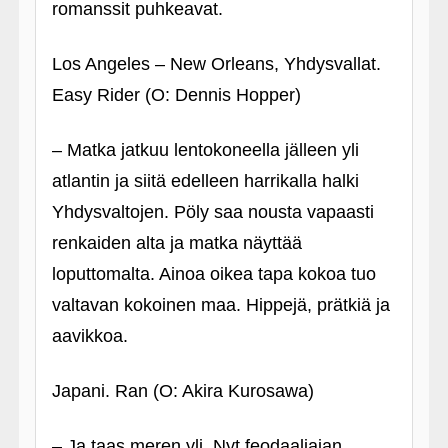
romanssit puhkeavat.
Los Angeles – New Orleans, Yhdysvallat.
Easy Rider (O: Dennis Hopper)
– Matka jatkuu lentokoneella jälleen yli
atlantin ja siitä edelleen harrikalla halki
Yhdysvaltojen. Pöly saa nousta vapaasti
renkaiden alta ja matka näyttää
loputtomalta. Ainoa oikea tapa kokoa tuo
valtavan kokoinen maa. Hippejä, prätkiä ja
aavikkoa.
Japani. Ran (O: Akira Kurosawa)
– Ja taas meren yli. Nyt feodaaliajan