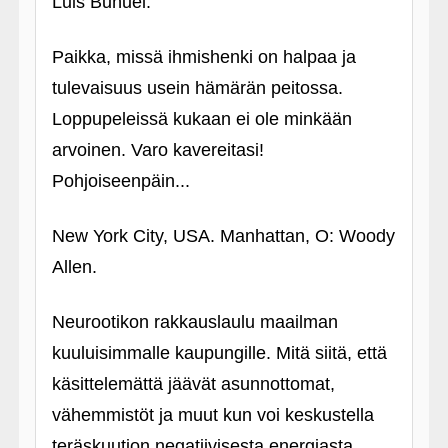
Luis Buñuel.
Paikka, missä ihmishenki on halpaa ja
tulevaisuus usein hämärän peitossa.
Loppupeleissä kukaan ei ole minkään
arvoinen. Varo kavereitasi!
Pohjoiseenpäin...
New York City, USA. Manhattan, O: Woody
Allen.
Neurootikon rakkauslaulu maailman
kuuluisimmalle kaupungille. Mitä siitä, että
käsittelemättä jäävät asunnottomat,
vähemmistöt ja muut kun voi keskustella
teräskuution negatiivisesta energiasta.