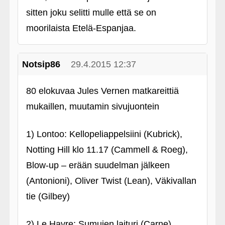
sitten joku selitti mulle että se on
moorilaista Etelä-Espanjaa.
Notsip86
29.4.2015 12:37
80 elokuvaa Jules Vernen matkareittiä
mukaillen, muutamin sivujuontein
1) Lontoo: Kellopeliappelsiini (Kubrick),
Notting Hill klo 11.17 (Cammell & Roeg),
Blow-up – erään suudelman jälkeen
(Antonioni), Oliver Twist (Lean), Väkivallan
tie (Gilbey)
2) Le Havre: Sumujen laituri (Carne)