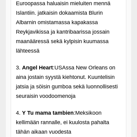
Euroopassa haluaisin mieluiten mennä
Islantiin. jatkaisin dokaamista Blurin
Albarnin omistamassa kapakassa
Reykjavikissa ja kantribaarissa jossain
maanääressä sekä kylpisin kuumassa
lähteessä
3.
Angel Heart
:USAssa New Orleans on
aina jostain syystä kiehtonut. Kuuntelisin
jatsia ja söisin gumboa sekä luonnollisesti
seuraisin voodoomenoja
4.
Y Tu mama tambien
:Meksikoon
kellimään rannalle, ei kuulosta pahalta
tähän aikaan vuodesta