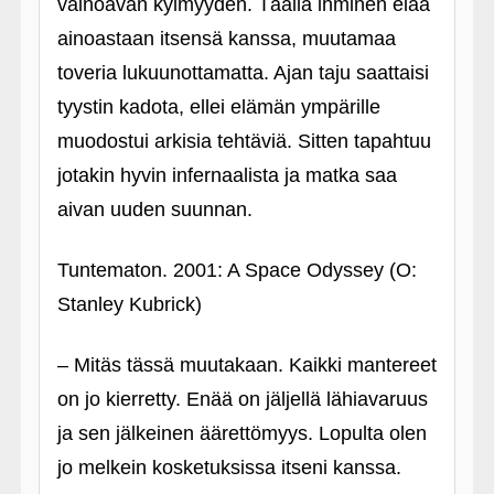
vainoavan kylmyyden. Täällä ihminen elää
ainoastaan itsensä kanssa, muutamaa
toveria lukuunottamatta. Ajan taju saattaisi
tyystin kadota, ellei elämän ympärille
muodostui arkisia tehtäviä. Sitten tapahtuu
jotakin hyvin infernaalista ja matka saa
aivan uuden suunnan.
Tuntematon. 2001: A Space Odyssey (O:
Stanley Kubrick)
– Mitäs tässä muutakaan. Kaikki mantereet
on jo kierretty. Enää on jäljellä lähiavaruus
ja sen jälkeinen äärettömyys. Lopulta olen
jo melkein kosketuksissa itseni kanssa.