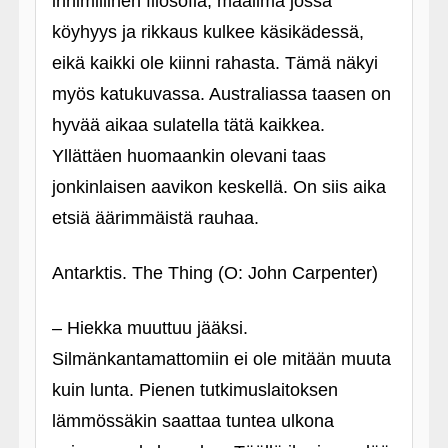
inhimillinen filosofia, maailma jossa
köyhyys ja rikkaus kulkee käsikädessä,
eikä kaikki ole kiinni rahasta. Tämä näkyi
myös katukuvassa. Australiassa taasen on
hyvää aikaa sulatella tätä kaikkea.
Yllättäen huomaankin olevani taas
jonkinlaisen aavikon keskellä. On siis aika
etsiä äärimmäistä rauhaa.
Antarktis. The Thing (O: John Carpenter)
– Hiekka muuttuu jääksi.
Silmänkantamattomiin ei ole mitään muuta
kuin lunta. Pienen tutkimuslaitoksen
lämmössäkin saattaa tuntea ulkona