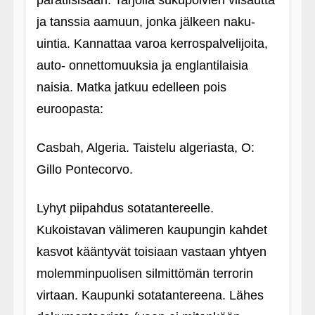
paratiisisaari. Tarjolla sukupolvien viisautta
ja tanssia aamuun, jonka jälkeen naku-
uintia. Kannattaa varoa kerrospalvelijoita,
auto- onnettomuuksia ja englantilaisia
naisia. Matka jatkuu edelleen pois
euroopasta:
Casbah, Algeria. Taistelu algeriasta, O:
Gillo Pontecorvo.
Lyhyt piipahdus sotatantereelle.
Kukoistavan välimeren kaupungin kahdet
kasvot kääntyvät toisiaan vastaan yhtyen
molemminpuolisen silmittömän terrorin
virtaan. Kaupunki sotatantereena. Lähes