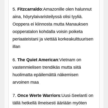
5.
Fitzcarraldo
:Amazonille olen halunnut
aina, höyrylaivaristeilyssä olisi tyyliä.
Ooppera ei kiinnosta mutta Manauksen
oopperatalon kohdalla voisin poiketa
periaateistani ja viettää korkeakulttuurisen
illan
6.
The Quiet American
:Vietnam on
vastenmielisen trendikäs mutta siitä
huolimatta epäilemättä näkemisen
arvoinen maa
7.
Once Werte Warriors
:Uusi-Seelanti on
tällä hetkellä ilmeisesti ääriään myöten