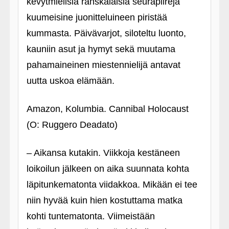
kevytmielisiä ranskalaisia seurapiirejä
kuumeisine juonitteluineen piristää
kummasta. Päivävarjot, siloteltu luonto,
kauniin asut ja hymyt sekä muutama
pahamaineinen miestennielijä antavat
uutta uskoa elämään.
Amazon, Kolumbia. Cannibal Holocaust
(O: Ruggero Deadato)
– Aikansa kutakin. Viikkoja kestäneen
loikoilun jälkeen on aika suunnata kohta
läpitunkematonta viidakkoa. Mikään ei tee
niin hyvää kuin hien kostuttama matka
kohti tuntematonta. Viimeistään