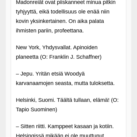
Madonreiät ovat piiskanneet minua pitkin
tyhjyyttä, eikä todellisuus ole enää niin
kovin yksinkertainen. On aika palata
ihmisten pariin, profeettana.
New York, Yhdysvallat. Apinoiden
planeetta (O: Franklin J. Schaffner)
– Jepu. Yritän etsiä Woodyä
karvanaamojen seasta, mutta tuloksetta.
Helsinki, Suomi. Täältä tullaan, elämä! (O:
Tapio Suominen)
– Sitten riitti. Kamppeet kasaan ja kotiin.
Helsingissä mikään ei ole muuttunut