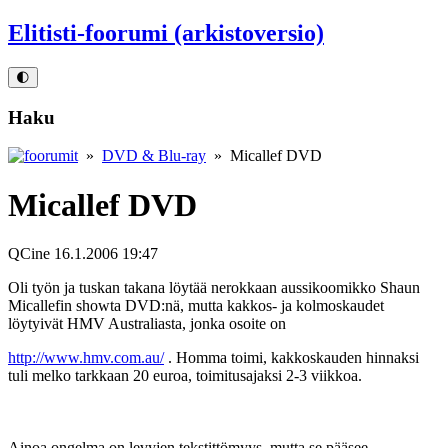
Elitisti-foorumi (arkistoversio)
🌓
Haku
»
DVD & Blu-ray
» Micallef DVD
Micallef DVD
QCine
16.1.2006 19:47
Oli työn ja tuskan takana löytää nerokkaan aussikoomikko Shaun
Micallefin showta DVD:nä, mutta kakkos- ja kolmoskaudet
löytyivät HMV Australiasta, jonka osoite on
http://www.hmv.com.au/
. Homma toimi, kakkoskauden hinnaksi
tuli melko tarkkaan 20 euroa, toimitusajaksi 2-3 viikkoa.
Ainoa ongelma on levyjen tekstittömyys, mutta se pääsee