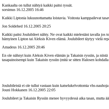
Kankaalta on tullut nähtyä kaikki paitsi ryssät.
sorsimus
16.12.2005 16:46
Kaikki Liptonia lukuunottamatta loistavia. Voitosta kamppailevat tasavä
Jon Soldehed
16.12.2005 20:25
Kaikki paitsi Joulubileet nähty. Ne ovat kaikki mielestäni tavalla jos
hämyinen Lipton tai Aleksis Kiven elämä. Joulubileet täytyy vielä repäi
Amadeus
16.12.2005 20:46
En ole nähnyt kuin Aleksis Kiven elämän ja Takaisin ryssiin, ja niis
tasapainoisempi kuin Takaisin ryssiin (mitä se sitten Halosen kohdalla 
Joulubileistä ei ole tullut vastaan kuin katselukelvottomia vhs-nauhoja
Jouni Hokkanen
16.12.2005 22:05
Joulubileet ja Takaisin Ryssiin menee hyvyydessä aika tasan, mutta ään