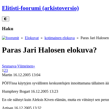
Elitisti-foorumi (arkistoversio)
🌓
Haku
»
Elokuvat
»
kotimainen elokuva
» Paras Jari Halosen
Paras Jari Halosen elokuva?
Seuraava
›
Viimeinen
»
1
2
3
Martin
16.12.2005 13:04
PÖFFissa käytyjen syvällisten keskustelujen innoittamana tällainen ä
Humphrey Bogart
16.12.2005 13:23
En ole nähnyt kuin Aleksis Kiven elämän, mutta en viitsinyt sen perust
Artisan
16.12.2005 13:32