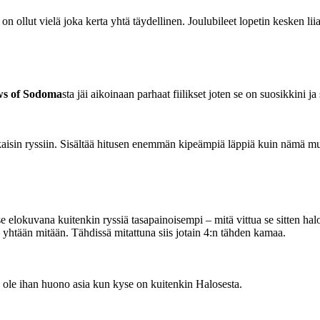
a on ollut vielä joka kerta yhtä täydellinen. Joulubileet lopetin kesken li
ws of Sodoma
sta jäi aikoinaan parhaat fiilikset joten se on suosikkini
Takaisin ryssiin. Sisältää hitusen enemmän kipeämpiä läppiä kuin nämä m
 se elokuvana kuitenkin ryssiä tasapainoisempi – mitä vittua se sitten ha
yhtään mitään. Tähdissä mitattuna siis jotain 4:n tähden kamaa.
n ole ihan huono asia kun kyse on kuitenkin Halosesta.