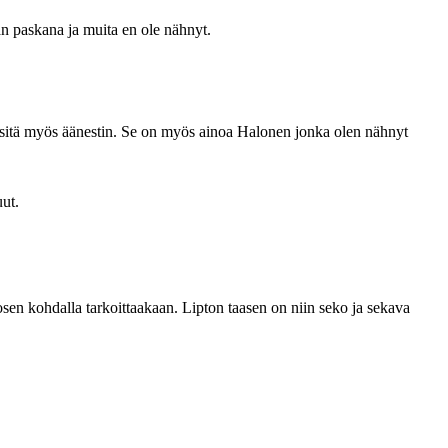
ian paskana ja muita en ole nähnyt.
 ja sitä myös äänestin. Se on myös ainoa Halonen jonka olen nähnyt
uut.
losen kohdalla tarkoittaakaan. Lipton taasen on niin seko ja sekava