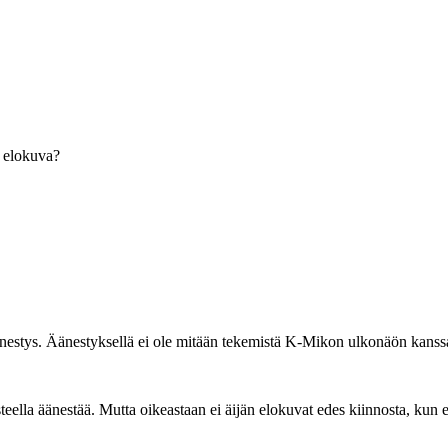
 elokuva?
änestys. Äänestyksellä ei ole mitään tekemistä K-Mikon ulkonäön kanss
eella äänestää. Mutta oikeastaan ei äijän elokuvat edes kiinnosta, kun 