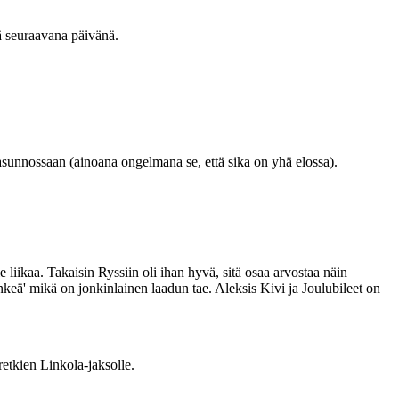
tä seuraavana päivänä.
asunnossaan (ainoana ongelmana se, että sika on yhä elossa).
e liikaa. Takaisin Ryssiin oli ihan hyvä, sitä osaa arvostaa näin
keä' mikä on jonkinlainen laadun tae. Aleksis Kivi ja Joulubileet on
etkien Linkola-jaksolle.