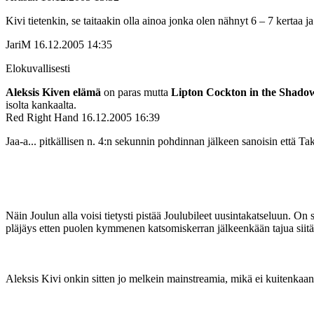
Kivi tietenkin, se taitaakin olla ainoa jonka olen nähnyt 6 – 7 kertaa j
JariM
16.12.2005 14:35
Elokuvallisesti
Aleksis Kiven elämä
on paras mutta
Lipton Cockton in the Shado
isolta kankaalta.
Red Right Hand
16.12.2005 16:39
Jaa-a... pitkällisen n. 4:n sekunnin pohdinnan jälkeen sanoisin että 
Näin Joulun alla voisi tietysti pistää Joulubileet uusintakatseluun. On
pläjäys etten puolen kymmenen katsomiskerran jälkeenkään tajua siitä 
Aleksis Kivi onkin sitten jo melkein mainstreamia, mikä ei kuitenkaa