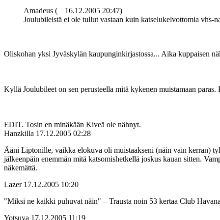
Amadeus (
16.12.2005 20:47)
Joulubileistä ei ole tullut vastaan kuin katselukelvottomia vhs-
Oliskohan yksi Jyväskylän kaupunginkirjastossa... Aika kuppaisen näkö
Kyllä Joulubileet on sen perusteella mitä kykenen muistamaan paras. P
EDIT. Tosin en minäkään Kiveä ole nähnyt.
Hanzkilla
17.12.2005 02:28
Ääni Liptonille, vaikka elokuva oli muistaakseni (näin vain kerran) tyls
jälkeenpäin enemmän mitä katsomishetkellä joskus kauan sitten. Vampyy
näkemättä.
Lazer
17.12.2005 10:20
"Miksi ne kaikki puhuvat näin" – Trausta noin 53 kertaa Club Havanass
Yotsuya
17.12.2005 11:19