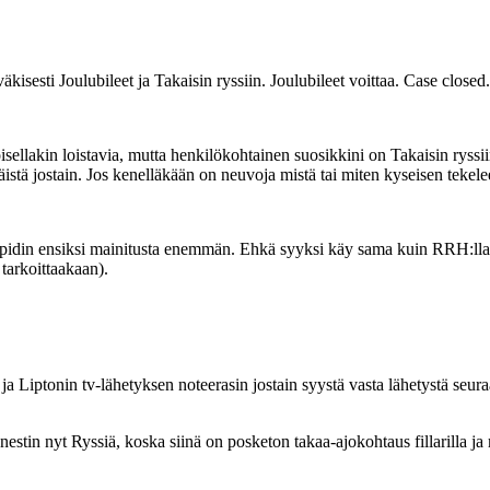
kisesti Joulubileet ja Takaisin ryssiin. Joulubileet voittaa. Case closed.
 toisellakin loistavia, mutta henkilökohtainen suosikkini on Takaisin ry
stä jostain. Jos kenelläkään on neuvoja mistä tai miten kyseisen tekeleen
tä pidin ensiksi mainitusta enemmän. Ehkä syyksi käy sama kuin RRH:lla
tarkoittaakaan).
 ja Liptonin tv-lähetyksen noteerasin jostain syystä vasta lähetystä seu
estin nyt Ryssiä, koska siinä on posketon takaa-ajokohtaus fillarilla ja