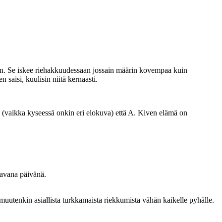
ssiin. Se iskee riehakkuudessaan jossain määrin kovempaa kuin
 saisi, kuulisin niitä kernaasti.
 (vaikka kyseessä onkin eri elokuva) että A. Kiven elämä on
raavana päivänä.
 muutenkin asiallista turkkamaista riekkumista vähän kaikelle pyhälle.