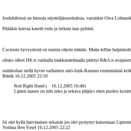
Joulubileissä on hienoja näyttelijäsuorituksia, varsinkin Oiva Lohtand
Pitääkin kaivaa kasetti esiin ja tsekata taas pyhinä.
Coctonin hyvyydestä en muista oikein mitään. Mutta leffan halpiskulisse
olisko olleet HK:n vanhalla makkaratehtaalla pidetyt R&A:n avajaiset
soittikohan siellä hyvin varhainen särö-funk-Rasmus ensimmäisiä kei
Bitnik
16.12.2005 22:10
Red Right Hand (
16.12.2005 16:40)
Lipton taasen on niin seko ja sekava pläjäys etten puolen kymm
Sä olet kyllä harvinaisen sekaisin jos olet pystynyt katsomaan Lipton
Yoshua Ben Yosef
16.12.2005 22:22