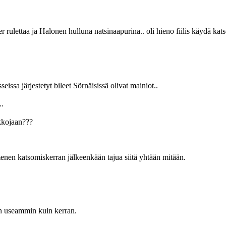
er rulettaa ja Halonen hulluna natsinaapurina.. oli hieno fiilis käydä ka
issa järjestetyt bileet Sörnäisissä olivat mainiot..
..
kkojaan???
enen katsomiskerran jälkeenkään tajua siitä yhtään mitään.
in useammin kuin kerran.