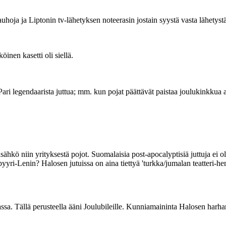
nauhoja ja Liptonin tv-lähetyksen noteerasin jostain syystä vasta lähetys
inen kasetti oli siellä.
ari legendaarista juttua; mm. kun pojat päättävät paistaa joulukinkkua 
ähkö niin yrityksestä pojot. Suomalaisia post-apocalyptisiä juttuja ei ol
ri-Lenin? Halosen jutuissa on aina tiettyä 'turkka/jumalan teatteri-hen
a. Tällä perusteella ääni Joulubileille. Kunniamaininta Halosen harhar