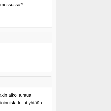
unmessussa?
kin alkoi tuntua
ioinnista tullut yhtään