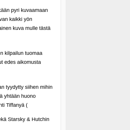
skään pyri kuvaamaan
uvan kaikki yön
ainen kuva mulle tästä
sen kilpailun tuomaa
llut edes aikomusta
an tyydytty siihen mihin
kä yhtään huono
i Tiffanyä (
sekä Starsky & Hutchin