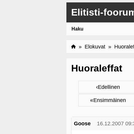
Elitisti-fooru
Haku
»
Elokuvat
» Huoralef
Huoraleffat
‹
Edellinen
«
Ensimmäinen
Goose
16.12.2007 09: