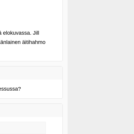
 elokuvassa. Jill
äänlainen äitihahmo
messussa?