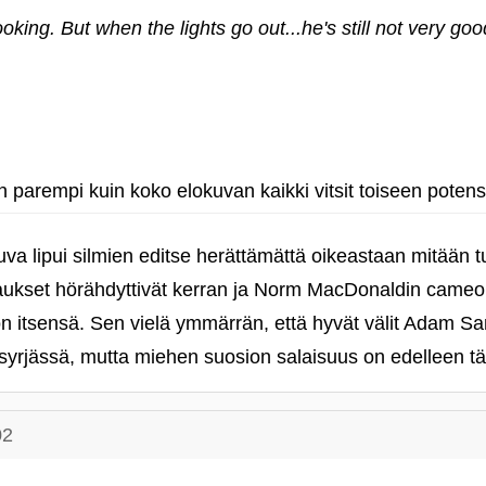
oking. But when the lights go out...he's still not very goo
on parempi kuin koko elokuvan kaikki vitsit toiseen potens
uva lipui silmien editse herättämättä oikeastaan mitään 
aukset hörähdyttivät kerran ja Norm MacDonaldin cameoki
 itsensä. Sen vielä ymmärrän, että hyvät välit Adam San
 syrjässä, mutta miehen suosion salaisuus on edelleen tä
02