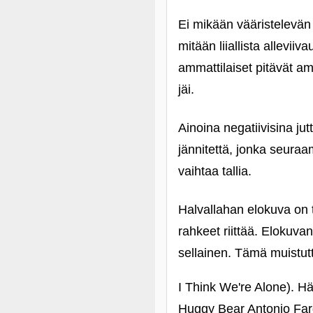
Ei mikään vääristelevä
mitään liiallista allevi
ammattilaiset pitävät am
jäi.
Ainoina negatiivisina jutt
jännitettä, jonka seuraa
vaihtaa tallia.
Halvallahan elokuva on t
rahkeet riittää. Elokuv
sellainen. Tämä muistutt
I Think We're Alone). Hä
Huggy Bear Antonio Farga