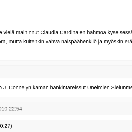
le vielä maininnut Claudia Cardinalen hahmoa kyseisessä
ra, mutta kuitenkin vahva naispäähenkilö ja myöskin er
ko J. Connelyn kaman hankintareissut Unelmien Sielun
010 22:54
0:27)