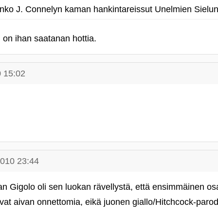
aanko J. Connelyn kaman hankintareissut Unelmien Siel
on ihan saatanan hottia.
0 15:02
2010 23:44
 Gigolo oli sen luokan rävellystä, että ensimmäinen osa
livat aivan onnettomia, eikä juonen giallo/Hitchcock-parod