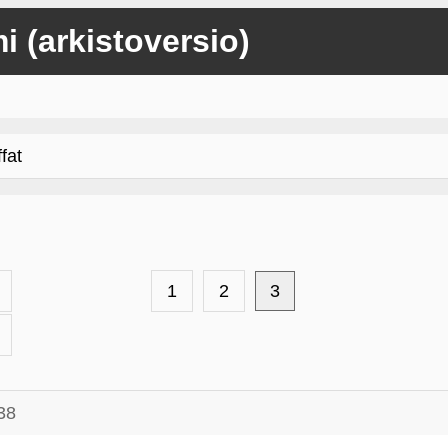
mi (arkistoversio)
fat
1
2
3
38