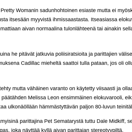
n Pretty Womanin sadunhohtoinen esiaste mutta ei myö
ivausta itsesään myyvistä ihmissaastasta. Itseasiassa elok
mattiaan aivan normaalina tulonlähteenä tai ainakin sell
uina he pitävät jatkuvia poliisiratsioita ja parittajien väli
muksena Cadillac mieheltä saattoi tulla pataan, jos oli o
ehty mutta vähäinen varanto on käytetty viisaasti ja olla
an päätähden Melissa Leon ensimmäinen elokuvarooli, ei
aa ulkonäöllään hämmästyttävän paljon 80-luvun teinitäht
myisinä parittajina Pet Sematarystä tuttu Dale Midkiff, 
s, joka näyttää kyllä aivan parittajan stereotyypiltä.