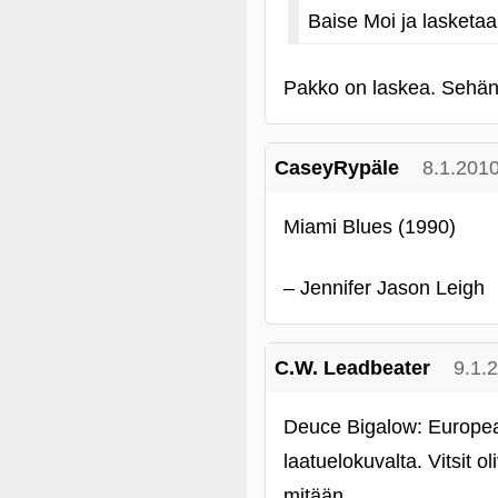
Baise Moi ja lasket
Pakko on laskea. Sehän 
CaseyRypäle
8.1.201
Miami Blues (1990)
– Jennifer Jason Leigh
C.W. Leadbeater
9.1.
Deuce Bigalow: European
laatuelokuvalta. Vitsit o
mitään.