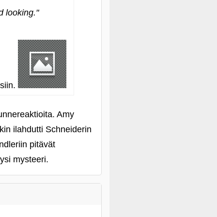
d looking."
siin.
tunnereaktioita. Amy
n ilahdutti Schneiderin
dleriin pitävät
ysi mysteeri.