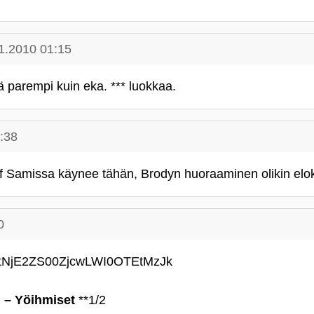
1.2010 01:15
ä parempi kuin eka. *** luokkaa.
:38
 Samissa käynee tähän, Brodyn huoraaminen olikin elok
0
` – Yöihmiset
**1/2