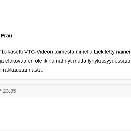
 Frau
FIx-kasetti VTC-Videon toimesta nimellä Liekitetty naine
a ja elokuvaa en ole ikinä nähnyt mutta lyhykäisyydessään
n rakkaustarinasta.
7 23:35