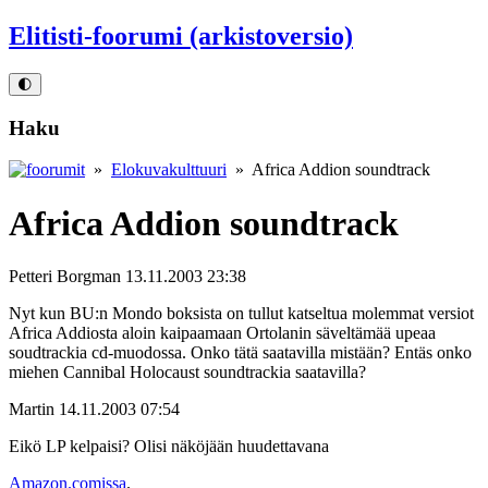
Elitisti-foorumi (arkistoversio)
🌓
Haku
»
Elokuvakulttuuri
» Africa Addion soundtrack
Africa Addion soundtrack
Petteri Borgman
13.11.2003 23:38
Nyt kun BU:n Mondo boksista on tullut katseltua molemmat versiot
Africa Addiosta aloin kaipaamaan Ortolanin säveltämää upeaa
soudtrackia cd-muodossa. Onko tätä saatavilla mistään? Entäs onko
miehen Cannibal Holocaust soundtrackia saatavilla?
Martin
14.11.2003 07:54
Eikö LP kelpaisi? Olisi näköjään huudettavana
Amazon.comissa
.