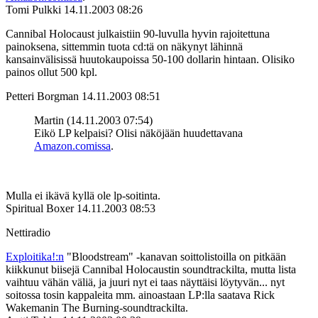
Tomi Pulkki
14.11.2003 08:26
Cannibal Holocaust julkaistiin 90-luvulla hyvin rajoitettuna
painoksena, sittemmin tuota cd:tä on näkynyt lähinnä
kansainvälisissä huutokaupoissa 50-100 dollarin hintaan. Olisiko
painos ollut 500 kpl.
Petteri Borgman
14.11.2003 08:51
Martin (14.11.2003 07:54)
Eikö LP kelpaisi? Olisi näköjään huudettavana
Amazon.comissa
.
Mulla ei ikävä kyllä ole lp-soitinta.
Spiritual Boxer
14.11.2003 08:53
Nettiradio
Exploitika!:n
"Bloodstream" ‑kanavan soittolistoilla on pitkään
kiikkunut biisejä Cannibal Holocaustin soundtrackilta, mutta lista
vaihtuu vähän väliä, ja juuri nyt ei taas näyttäisi löytyvän... nyt
soitossa tosin kappaleita mm. ainoastaan LP:lla saatava Rick
Wakemanin The Burning-soundtrackilta.