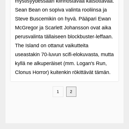
mystisyydessään kiinnostavaa katsottavaa.
Sean Bean on sopiva valinta rooliinsa ja
Steve Buscemikin on hyvä. Pääpari Ewan
McGregor ja Scarlett Johansson ovat aika
perusvalinta tällaiseen blockbuster-leffaan.
The Island on ottanut vaikutteita
useastakin 70-luvun scifi-elokuvasta, mutta
kyllä ne alkuperäiset (mm. Logan's Run,
Clonus Horror) kuitenkin rökittävät tämän.
1
2