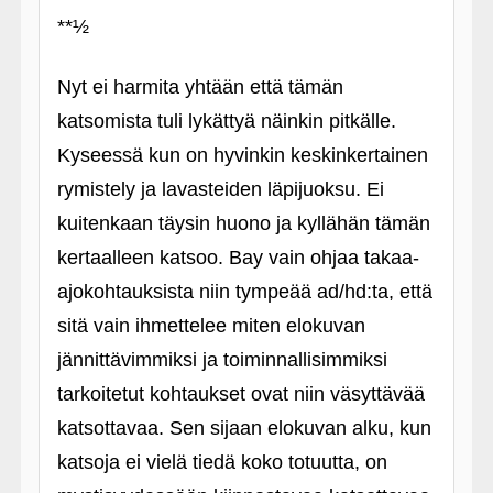
**½
Nyt ei harmita yhtään että tämän
katsomista tuli lykättyä näinkin pitkälle.
Kyseessä kun on hyvinkin keskinkertainen
rymistely ja lavasteiden läpijuoksu. Ei
kuitenkaan täysin huono ja kyllähän tämän
kertaalleen katsoo. Bay vain ohjaa takaa-
ajokohtauksista niin tympeää ad/hd:ta, että
sitä vain ihmettelee miten elokuvan
jännittävimmiksi ja toiminnallisimmiksi
tarkoitetut kohtaukset ovat niin väsyttävää
katsottavaa. Sen sijaan elokuvan alku, kun
katsoja ei vielä tiedä koko totuutta, on