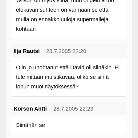
Wilson on myös siinä, mun ongelma ton
elokuvan suhteen on varmaan se että
mulla on ennakkoluuloja supermalleja
kohtaan
Ilja Rautsi
28.7.2005 22:20
Olin jo unohtanut että David oli siinäkin. Ei
tule mitään muistikuvaa, oliko se siinä
lopun muotinäytöksessä?
Korson Antti
28.7.2005 22:23
Siinähän se