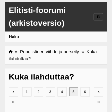
Elitisti-foorumi
🌓
(arkistoversio)
Haku
»
Populistinen viihde ja perseily
» Kuka
ilahduttaa?
Kuka ilahduttaa?
‹
›
1
2
3
4
5
6
«
»