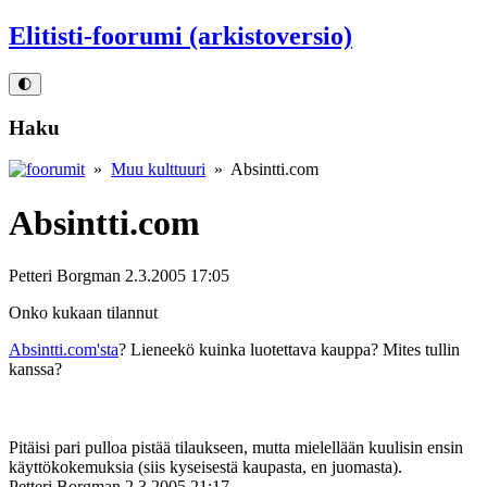
Elitisti-foorumi (arkistoversio)
🌓
Haku
»
Muu kulttuuri
» Absintti.com
Absintti.com
Petteri Borgman
2.3.2005 17:05
Onko kukaan tilannut
Absintti.com'sta
? Lieneekö kuinka luotettava kauppa? Mites tullin
kanssa?
Pitäisi pari pulloa pistää tilaukseen, mutta mielellään kuulisin ensin
käyttökokemuksia (siis kyseisestä kaupasta, en juomasta).
Petteri Borgman
2.3.2005 21:17