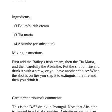
Ingredients:
1/3 Bailey's irish cream
1/3 Tia maria
1/4 Absinthe (or substitute)
Mixing instructions:
First add the Bailey's irish cream, then the Tia Maria,
and then carefully the Absinthe: Put the shot on fire and
drink it with a straw, or you have another choice: When
the shot is on fire you slap it to extinguish the fire and
then you drink it.
Creator/contributor's comments:
This is the B-52 drunk in Portugal. Note that Absinthe
is banned in a lot of countries. Anisette or Pernod can