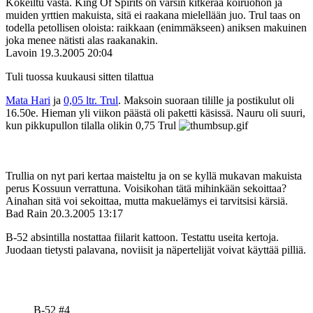
Kokeiltu vasta. King Of Spirits on varsin kitkerää koiruohon ja
muiden yrttien makuista, sitä ei raakana mielellään juo. Trul taas on
todella petollisen oloista: raikkaan (enimmäkseen) aniksen makuinen
joka menee nätisti alas raakanakin.
Lavoin
19.3.2005 20:04
Tuli tuossa kuukausi sitten tilattua
Mata Hari
ja
0,05 ltr. Trul
. Maksoin suoraan tilille ja postikulut oli
16.50e. Hieman yli viikon päästä oli paketti käsissä. Nauru oli suuri,
kun pikkupullon tilalla olikin 0,75 Trul
Trullia on nyt pari kertaa maisteltu ja on se kyllä mukavan makuista
perus Kossuun verrattuna. Voisikohan tätä mihinkään sekoittaa?
Ainahan sitä voi sekoittaa, mutta makuelämys ei tarvitsisi kärsiä.
Bad Rain
20.3.2005 13:17
B-52 absintilla nostattaa fiilarit kattoon. Testattu useita kertoja.
Juodaan tietysti palavana, noviisit ja näpertelijät voivat käyttää pilliä.
B-52 #4