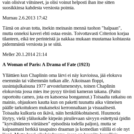
vain olisivat viitsineet, ja olisi voinut helposti ihan itse sitten
suosikkinsa kahdesta versiosta poimia.
Murnau
2.6.2013 17:42
Tämä on aivan totta, itsekin meinasin mennä tuohon "halpaan",
mutta onneksi kaveri ehti ostaa ensin. Toivottavasti Criterion korjaa
tilanteen, eikä tee perinteistä ja nakkaa mukaan muutamaa kohtausta
pidemmästä versiosta ja se siitä.
Meller
20.1.2014 21:14
A Woman of Paris: A Drama of Fate (1923)
Yllättäen kun Chaplinin oma lärvi ei näy kuvioissa, jää elokuva
enemmän tai vähemmän tutkan alle. Aikoinaan floppi,
uusintajulkaisuna 1977 arvostelumenestys, toinen Chaplinin
elokuvista jossa mies itse pysyy tiiviisti kameran takana. (Paitsi
raportoitu cameo, jota en katsoessa bongannut.) Toisaalta ratkaisu on
mainio, ohjauksen kautta kun on paketti tuunattu aika viimeisen
päälle tarkoituksen mukaiseksi kerronnaltaan ja visuaalisesti.
Toisaalta kulkuria on ikävä, näin henkilökohtaisesti. Huumoria
löytyy, vielä yläluokalle kirpeän piruilevaan sävyyn esitettynä (pidin
"kyrvähtäneen viiriäisen" episodista todella paljon), mutta se
kaipaamani herkkä tasapaino draaman ja komedian välillä ei ole nyt