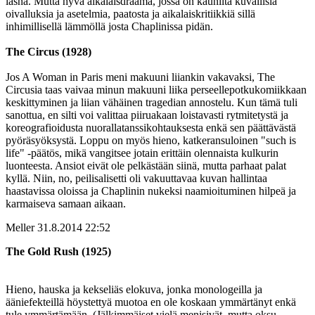
läsnä. Mutta hyvä aikalaisdraama, jossa on kauniita kuvallisia
oivalluksia ja asetelmia, paatosta ja aikalaiskritiikkiä sillä
inhimillisellä lämmöllä josta Chaplinissa pidän.
The Circus (1928)
Jos A Woman in Paris meni makuuni liiankin vakavaksi, The
Circusia taas vaivaa minun makuuni liika perseellepotkukomiikkaan
keskittyminen ja liian vähäinen tragedian annostelu. Kun tämä tuli
sanottua, en silti voi valittaa piiruakaan loistavasti rytmitetystä ja
koreografioidusta nuorallatanssikohtauksesta enkä sen päättävästä
pyöräsyöksystä. Loppu on myös hieno, katkeransuloinen "such is
life" ‑päätös, mikä vangitsee jotain erittäin olennaista kulkurin
luonteesta. Ansiot eivät ole pelkästään siinä, mutta parhaat palat
kyllä. Niin, no, peilisalisetti oli vakuuttavaa kuvan hallintaa
haastavissa oloissa ja Chaplinin nukeksi naamioituminen hilpeä ja
karmaiseva samaan aikaan.
Meller
31.8.2014 22:52
The Gold Rush (1925)
Hieno, hauska ja kekseliäs elokuva, jonka monologeilla ja
ääniefekteillä höystettyä muotoa en ole koskaan ymmärtänyt enkä
tule ymmärtämään. (Jälkimmäiset vielä menisivät, mutta oksu