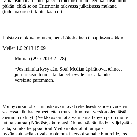
Makuasioitahan nämä ja kyllä mieluusti uudelleen katsoisin tuon
pitkän, ehkä se on Criterionin tulevassa julkaisussa mukana
(todennäköisesti kuitenkaan ei).
Loistava elokuva muuten, henkilökohtainen Chaplin-suosikkini.
Meller
1.6.2013 15:09
Murnau (29.5.2013 21:28)
^Jos minulta kysytään, Soul Median äpärät ovat tehneet
juuri oikean teon ja laittaneet levylle noista kahdesta
versiosta paremman.
Voi hyvinkin olla – muistikuvani ovat rehellisesti sanoen vuosien
saatossa niin haalenneet, etten muista kumman version olen tästä
aiemmin nähnyt. (Veikkaus on jotta vain tämä lyhyempi on mulle
tuttua kauraa.) Närkästys kumpusi lähinnä väärän tiedon viljelystä ja
siitä, kuinka helppoa Soul Median olisi ollut tumpata
hyvänlaatuisella kuvalla molemmat versiot samalle bluureille, jos