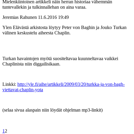
Mielenkiintoinen artikkeli näin herran historiaa vähemmän
tuntevallekin ja tulkinnallehan on aina varaa.
Jeremias Rahunen
11.6.2016 19:49
Ylen Elävästä arkistosta löytyy Peter von Baghin ja Jouko Turkan
välinen keskustelu aiheesta Chaplin.
Turkan havaintojen myötä suositeltavaa kuunneltavaa vaikkei
Chaplinista niin diggailisikaan.
Linkki:
http://yle.fi/aihe/artikkeli/2009/03/20/turkka-ja-von-bagh-
viettavat-chaplin-yota
(selaa sivua alaspain niin löydät ohjelman mp3-linkit)
1
2