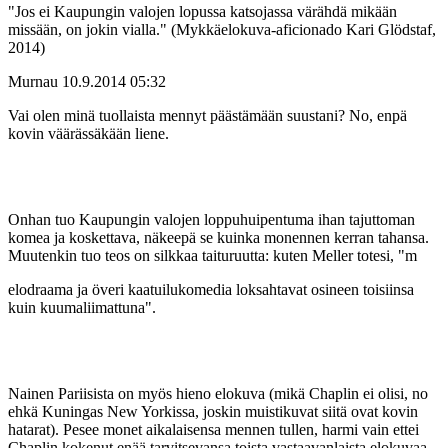
"Jos ei Kaupungin valojen lopussa katsojassa värähdä mikään
missään, on jokin vialla." (Mykkäelokuva-aficionado Kari Glödstaf,
2014)
Murnau
10.9.2014 05:32
Vai olen minä tuollaista mennyt päästämään suustani? No, enpä
kovin väärässäkään liene.
Onhan tuo Kaupungin valojen loppuhuipentuma ihan tajuttoman
komea ja koskettava, näkeepä se kuinka monennen kerran tahansa.
Muutenkin tuo teos on silkkaa taituruutta: kuten Meller totesi, "m
elodraama ja överi kaatuilukomedia loksahtavat osineen toisiinsa
kuin kuumaliimattuna".
Nainen Pariisista on myös hieno elokuva (mikä Chaplin ei olisi, no
ehkä Kuningas New Yorkissa, joskin muistikuvat siitä ovat kovin
hatarat). Pesee monet aikalaisensa mennen tullen, harmi vain ettei
Chaplin kokenut enää tarvitsevansa toista vastaavanlaista elokuvaa