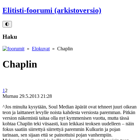
Elitisti-foorumi (arkistoversio)
🌓
Haku
»
Elokuvat
» Chaplin
Chaplin
1
2
Murnau
29.5.2013 21:28
^Jos minulta kysytään, Soul Median äpärät ovat tehneet juuri oikean
teon ja laittaneet levylle noista kahdesta versiosta paremman. Pitkän
version näkemistä taitaa olla nyt kymmenisen vuotta, mutta tässä
kohtaa Chaplin teki viisaasti, kun leikkasi teoksen uudelleen – näin
fokus saatiin siirrettyä siirrettyä paremmin Kulkurin ja pojan
tarinaan, sen sijaan että se painottuisi pojan vanhempiin.