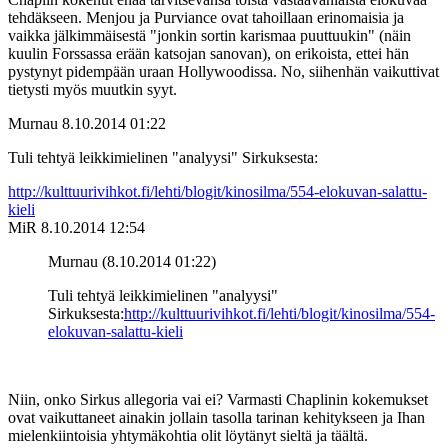
tehdäkseen. Menjou ja Purviance ovat tahoillaan erinomaisia ja
vaikka jälkimmäisestä "jonkin sortin karismaa puuttuukin" (näin
kuulin Forssassa erään katsojan sanovan), on erikoista, ettei hän
pystynyt pidempään uraan Hollywoodissa. No, siihenhän vaikuttivat
tietysti myös muutkin syyt.
Murnau
8.10.2014 01:22
Tuli tehtyä leikkimielinen "analyysi" Sirkuksesta:
http://kulttuurivihkot.fi/lehti/blogit/kinosilma/554-elokuvan-salattu-
kieli
MiR
8.10.2014 12:54
Murnau (8.10.2014 01:22)
Tuli tehtyä leikkimielinen "analyysi"
Sirkuksesta:
http://kulttuurivihkot.fi/lehti/blogit/kinosilma/554-
elokuvan-salattu-kieli
Niin, onko Sirkus allegoria vai ei? Varmasti Chaplinin kokemukset
ovat vaikuttaneet ainakin jollain tasolla tarinan kehitykseen ja Ihan
mielenkiintoisia yhtymäkohtia olit löytänyt sieltä ja täältä.