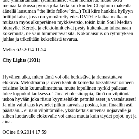
meinaa kurkussa pyöriä joka kerta kun kuulen Chaplinin makealla
äänellä lausuman "the little fellow":in...) Tuli kiire hankkia hyllyyn
brittijulkaisu, jossa on ymmärretty edes DVD:lle laittaa matkaan
mukaan myös alkuperäinen mykkäversio, toisin kuin Soul Median
bluraylle. Kertoja ja efektoinnit eivät pysty kuitenkaan tuhoamaan
kokemusta, ne vain himmentävät sitä. Kokonaisuus on rytmityksen
juhlaa ja trikeiltään kekseliästä tavaraa.
Meller
6.9.2014 11:54
City Lights (1931)
Hyvänen aika, miten tämä voi olla herkistävä ja riemastuttava
elokuva. Melodraama ja överi kaatuilukomedia loksahtavat osineen
toisiinsa kuin kuumaliimattuna, mutta lopullinen nyrkki palleaan
tulee loppukohtauksessa. Tämä ei ole siirappia, tämä on vilpitöntä
uskoa hyvään joka riisuu kyyniseltäkin pettriltä aseet ja vastalauseet!
Ja niin valui taas kyynelet pitkin karvaisia poskia, kun finaaliin asti
päästään... ei näin vilpittömälle, yksinkertaisuuteensa nojaavalle ja
siihen luottavalle elokuvalle voi antaa muuta kuin täydet pojot, nyt ja
aina.
QCine
6.9.2014 17:59