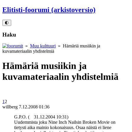
Elitisti-foorumi (arkistoversio)
🌓
Haku
»
Muu kulttuuri
» Hämäriä musiikin ja
kuvamateriaalin yhdistelmiä
Hämäriä musiikin ja
kuvamateriaalin yhdistelmiä
1
2
willberg
7.12.2008 01:36
G.P.O. (
31.12.2004 10:31)
Uudemmista joku Nine Inch Nailsin Broken Movie on
tietysti aika mainio kokonaisuus. Osaa näistä ei liene