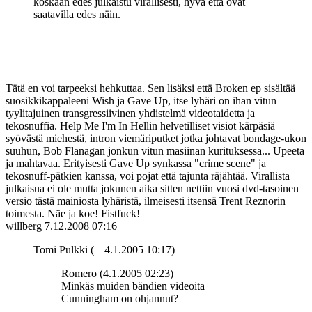
koskaan edes julkaistu virallisesti, hyvä että ovat
saatavilla edes näin.
Tätä en voi tarpeeksi hehkuttaa. Sen lisäksi että Broken ep sisältää
suosikkikappaleeni Wish ja Gave Up, itse lyhäri on ihan vitun
tyylitajuinen transgressiivinen yhdistelmä videotaidetta ja
tekosnuffia. Help Me I'm In Hellin helvetilliset visiot kärpäsiä
syövästä miehestä, intron viemäriputket jotka johtavat bondage-ukon
suuhun, Bob Flanagan jonkun vitun masiinan kurituksessa... Upeeta
ja mahtavaa. Erityisesti Gave Up synkassa "crime scene" ja
tekosnuff-pätkien kanssa, voi pojat että tajunta räjähtää. Virallista
julkaisua ei ole mutta jokunen aika sitten nettiin vuosi dvd-tasoinen
versio tästä mainiosta lyhäristä, ilmeisesti itsensä Trent Reznorin
toimesta. Näe ja koe! Fistfuck!
willberg
7.12.2008 07:16
Tomi Pulkki (
4.1.2005 10:17)
Romero (4.1.2005 02:23)
Minkäs muiden bändien videoita
Cunningham on ohjannut?