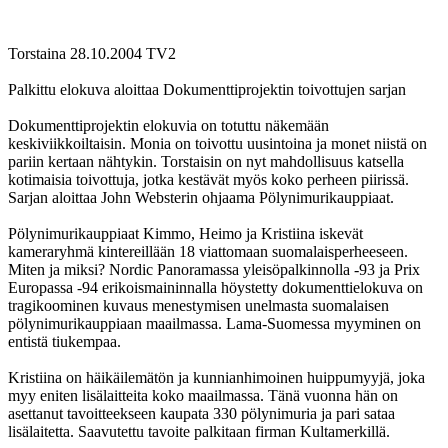
Torstaina 28.10.2004 TV2
Palkittu elokuva aloittaa Dokumenttiprojektin toivottujen sarjan
Dokumenttiprojektin elokuvia on totuttu näkemään
keskiviikkoiltaisin. Monia on toivottu uusintoina ja monet niistä on
pariin kertaan nähtykin. Torstaisin on nyt mahdollisuus katsella
kotimaisia toivottuja, jotka kestävät myös koko perheen piirissä.
Sarjan aloittaa John Websterin ohjaama Pölynimurikauppiaat.
Pölynimurikauppiaat Kimmo, Heimo ja Kristiina iskevät
kameraryhmä kintereillään 18 viattomaan suomalaisperheeseen.
Miten ja miksi? Nordic Panoramassa yleisöpalkinnolla ‑93 ja Prix
Europassa ‑94 erikoismaininnalla höystetty dokumenttielokuva on
tragikoominen kuvaus menestymisen unelmasta suomalaisen
pölynimurikauppiaan maailmassa. Lama-Suomessa myyminen on
entistä tiukempaa.
Kristiina on häikäilemätön ja kunnianhimoinen huippumyyjä, joka
myy eniten lisälaitteita koko maailmassa. Tänä vuonna hän on
asettanut tavoitteekseen kaupata 330 pölynimuria ja pari sataa
lisälaitetta. Saavutettu tavoite palkitaan firman Kultamerkillä.