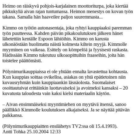
Heimo on räiskyvä pohjois-karjalainen moottoriturpa, joka kiertää
pikkukyliä aivan rajan tuntumassa. Heimon menestys on kovan työn
takana. Samalla hän haaveilee paljon suuremmasta...
Kimmo on työtön autonasentaja, joka ryhtyi kauppiaaksi paremman
työn puutteessa. Kahden päivän pikakoulutuksen jälkeen hänet
lähetettiin kentälle Espoon lähiöihin. Kimmo on karusta
ulkonäöstään huolimatta näistä kolmesta kiltein myyjä. Kimmolle
myyminen on vaikeaa. Esittely on kömpelöä ja fyysisesti raskasta.
Hädissään Kimmo tukeutuu ulkoaopittuihin fraaseihin, joita hän
toistelee päättömästi.
Pölynimurikauppiaissa ei ole yhtään ennalta lavastettua kohtausta.
Kun kauppias soittaa ovikelloa, asiakas on yhtä epätietoinen niin
kuvausryhmän kuin kauppiaankin läsnäolosta. Suomalaiset
osoittautuivat erittäinkin luottavaiseksi ja avoimeksi kansaksi – 20
kuvatusta taloudesta vain kaksi kielsi materiaalin käytön.
– Aivan ensimmäiseksi myyntimiehen on myytävä itsensä, sanoo
päällikkö Kimmolle koulutuksen alkajaiseksi. Ja se näyttää pitävän
paikkansa.
(Pölynimurikauppiaitten ensilähetys TV2:ssa oli 15.4.1993).
Antti Tohka
25.10.2004 12:33