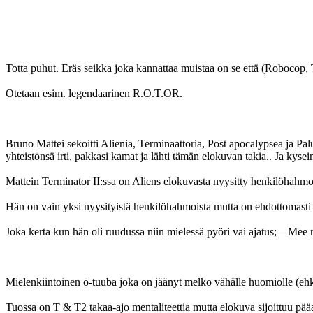
Totta puhut. Eräs seikka joka kannattaa muistaa on se että (Robocop, T
Otetaan esim. legendaarinen R.O.T.OR.
Bruno Mattei sekoitti Alienia, Terminaattoria, Post apocalypsea ja P
yhteistönsä irti, pakkasi kamat ja lähti tämän elokuvan takia.. Ja kysei
Mattein Terminator II:ssa on Aliens elokuvasta nyysitty henkilöhahmo
Hän on vain yksi nyysityistä henkilöhahmoista mutta on ehdottomasti
Joka kerta kun hän oli ruudussa niin mielessä pyöri vai ajatus; – Mee ny
Mielenkiintoinen ö-tuuba joka on jäänyt melko vähälle huomiolle (ehk
Tuossa on T & T2 takaa-ajo mentaliteettia mutta elokuva sijoittuu p