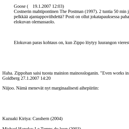
Goose (
19.1.2007 12:03)
Costnerin mahtipontinen The Postman (1997). 2 tuntia 50 min ja
pelkkää ajantappoviihdettä? Posti on ollut jokatapauksessa pah
elokuvan olemassaolo.
Elokuvan paras kohtaus on, kun Zippo löytyy luurangon vierestä 
Haha. Zippohan saisi tuosta mainion mainossloganin. "Even works in 
Goldberg
27.1.2007 14:20
Niijoo. Nämä menevät nyt marginaalisesti aihepiiriin:
Kazuaki Kiriya: Casshern (2004)
Michael Haneke: Le Temps du loup (2003)