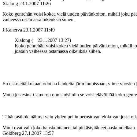
Xialong
23.1.2007 11:26
Koko genrehän voisi kokea vielä uuden päivänkoiton, mikäli joku pääsi
vaiheessa ostamassa oikeuksia siihen.
J.Kanerva
23.1.2007 11:49
Xialong (
23.1.2007 13:27)
Koko genrehän voisi kokea vielä uuden päivänkoiton, mikäli joku
jossain vaiheessa ostamassa oikeuksia siihen.
En usko että kukaan odottaa hanketta järin innoissaan, viime vuosien j
Mutta jos esim. Cameron onnistuisi niin se voisi elävöittää koko gen
Tähän asti ole nähnyt vain yhden peliin perustuvan elokuvan josta oike
Muut ovat vain joko hauskuuttaneet tai pitkästyttäneet paskuudellaan. 
Goldberg
27.1.2007 13:57