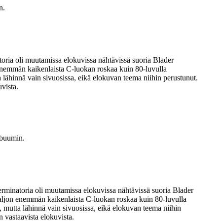
n.
oria oli muutamissa elokuvissa nähtävissä suoria Blader
 enemmän kaikenlaista C-luokan roskaa kuin 80-luvulla
ta lähinnä vain sivuosissa, eikä elokuvan teema niihin perustunut.
vista.
-buumin.
erminatoria oli muutamissa elokuvissa nähtävissä suoria Blader
 paljon enemmän kaikenlaista C-luokan roskaa kuin 80-luvulla
ja, mutta lähinnä vain sivuosissa, eikä elokuvan teema niihin
n vastaavista elokuvista.