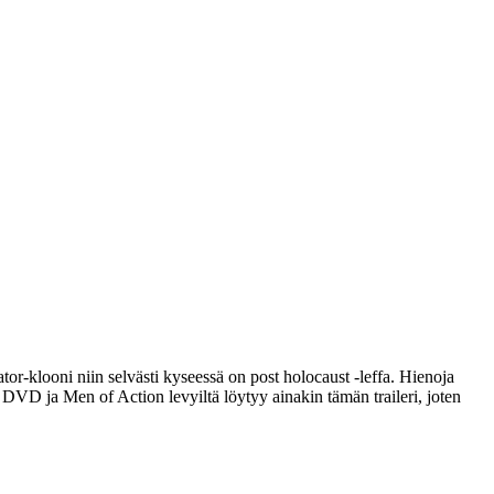
-klooni niin selvästi kyseessä on post holocaust ‑leffa. Hienoja
s DVD ja Men of Action levyiltä löytyy ainakin tämän traileri, joten