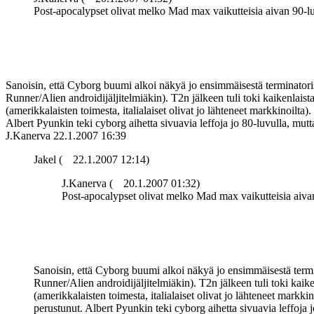
Post-apocalypset olivat melko Mad max vaikutteisia aivan 90-
Sanoisin, että Cyborg buumi alkoi näkyä jo ensimmäisestä terminatori
Runner/Alien androidijäljitelmiäkin). T2n jälkeen tuli toki kaikenla
(amerikkalaisten toimesta, italialaiset olivat jo lähteneet markkinoilta
Albert Pyunkin teki cyborg aihetta sivuavia leffoja jo 80-luvulla, mut
J.Kanerva
22.1.2007 16:39
Jakel (
22.1.2007 12:14)
J.Kanerva (
20.1.2007 01:32)
Post-apocalypset olivat melko Mad max vaikutteisia aiv
Sanoisin, että Cyborg buumi alkoi näkyä jo ensimmäisestä termi
Runner/Alien androidijäljitelmiäkin). T2n jälkeen tuli toki ka
(amerikkalaisten toimesta, italialaiset olivat jo lähteneet markk
perustunut. Albert Pyunkin teki cyborg aihetta sivuavia leffoja 