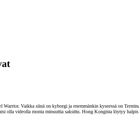
vat
arrior. Vaikka siinä on kyborgi ja enemmänkin kyseessä on Terminator
Taisi olla videolla monta minuuttia saksittu. Hong Kongista löytyy halpi