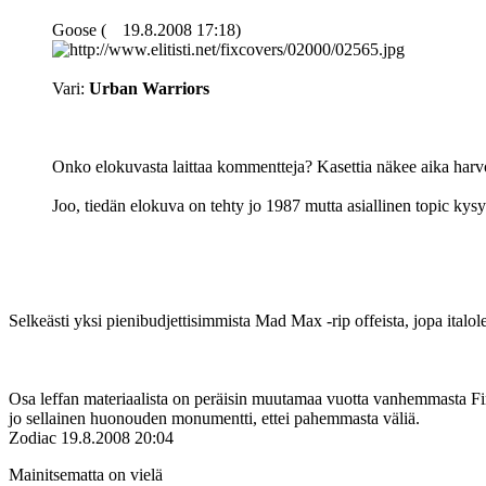
Goose (
19.8.2008 17:18)
Vari:
Urban Warriors
Onko elokuvasta laittaa kommentteja? Kasettia näkee aika harvoi
Joo, tiedän elokuva on tehty jo 1987 mutta asiallinen topic kysy
Selkeästi yksi pienibudjettisimmista Mad Max ‑rip offeista, jopa italo
Osa leffan materiaalista on peräisin muutamaa vuotta vanhemmasta Fin
jo sellainen huonouden monumentti, ettei pahemmasta väliä.
Zodiac
19.8.2008 20:04
Mainitsematta on vielä