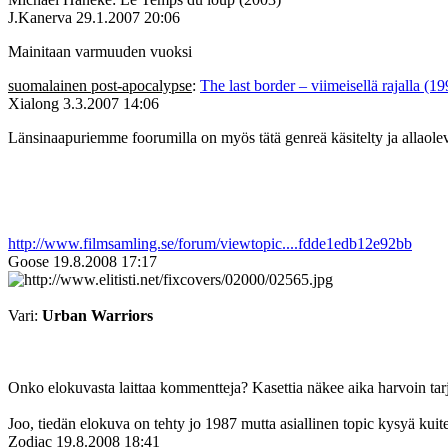
J.Kanerva
29.1.2007 20:06
Mainitaan varmuuden vuoksi
suomalainen post-apocalypse
:
The last border – viimeisellä rajalla (19
Xialong
3.3.2007 14:06
Länsinaapuriemme foorumilla on myös tätä genreä käsitelty ja allaolev
http://www.filmsamling.se/forum/viewtopic....fdde1edb12e92bb
Goose
19.8.2008 17:17
Vari:
Urban Warriors
Onko elokuvasta laittaa kommentteja? Kasettia näkee aika harvoin tarj
Joo, tiedän elokuva on tehty jo 1987 mutta asiallinen topic kysyä kuit
Zodiac
19.8.2008 18:41