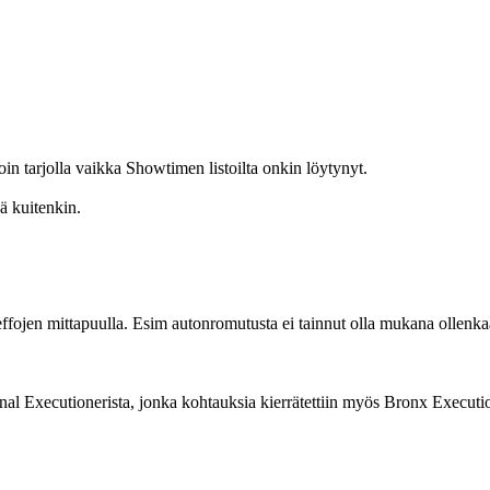
n tarjolla vaikka Showtimen listoilta onkin löytynyt.
ä kuitenkin.
leffojen mittapuulla. Esim autonromutusta ei tainnut olla mukana ollenka
al Executionerista, jonka kohtauksia kierrätettiin myös Bronx Executio