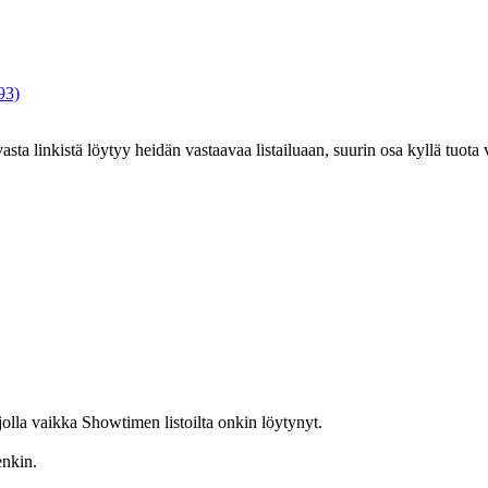
93)
asta linkistä löytyy heidän vastaavaa listailuaan, suurin osa kyllä tuo
olla vaikka Showtimen listoilta onkin löytynyt.
enkin.