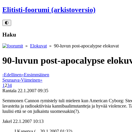
Elitisti-foorumi (arkistoversio)
🌓
Haku
»
Elokuvat
» 90-luvun post-apocalypse elokuvat
90-luvun post-apocalypse eloku
‹
Edellinen
«
Ensimmäinen
Seuraava
›
Viimeinen
»
1
2
3
4
Rantala
22.1.2007 09:35
Semmonen Cannon rymistely tuli mieleen kun American Cyborg: Steel W
lavasteita ja radioaktiivisia kannibaalimutantteja ja hyvää violencee. 
luulisi että se on julkaistu suomessakin(?).
Jakel
22.1.2007 10:13
J.Kanerva (
20.1.2007 01:32)