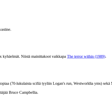
astine.
x kyhäelmät. Niistä mainittakoot vaikkapa
The terror within (1989)
.
opiaa (70-lukulaista scifiä tyyliin Logan's run, Westworldia yms) sek
ttäjää Bruce Campbellia.