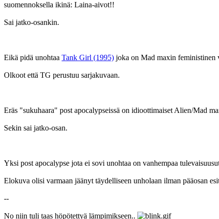
suomennoksella ikinä: Laina-aivot!!
Sai jatko-osankin.
Eikä pidä unohtaa
Tank Girl (1995)
joka on Mad maxin feministinen v
Olkoot että TG perustuu sarjakuvaan.
Eräs "sukuhaara" post apocalypseissä on idioottimaiset Alien/Mad ma
Sekin sai jatko-osan.
Yksi post apocalypse jota ei sovi unohtaa on vanhempaa tulevaisuusut
Elokuva olisi varmaan jäänyt täydelliseen unholaan ilman pääosan esi
--
No niin tuli taas höpötettyä lämpimikseen..