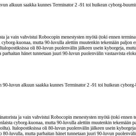
luvun alkuun saakka kunnes Terminator 2 ‑91 toi huikean cyborg-buumi
sta ja vain vahvistui Robocopin menestysten myötä (toki ennen terminat
ista cyborg-kuonaa, mutta 90-luvulla alettiin muutenkin tekemään paljon
). Italopostiksissa oli 80-luvun puolenvälin jälkeen usein kyborgeja, mut
ta parhaitan hänet tunnetaan juuri 90-luvun puolenvälin vastaavista eloku
an 90-luvun alkuun saakka kunnes Terminator 2 ‑91 toi huikean cyborg
natorista ja vain vahvistui Robocopin menestysten myötä (toki ennen t
ikenlaista cyborg-kuonaa, mutta 90-luvulla alettiin muutenkin tekemään
inoilta). Italopostiksissa oli 80-luvun puolenvälin jälkeen usein kyborge
jo 80-luvulla, mutta parhaitan hänet tunnetaan juuri 90-luvun puolenväli