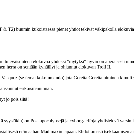
 & T2) buumin kukoistaessa pienet yhtiöt tekivät väkipakolla elokuvia jo
aluu tulevaisuuteen elokuvaa yhdeksi "mytyksi" hyvin omaperäisesti ni
nen herra on sentään kynäillyt ja ohjannut elokuvan Troll II.
 Vasquez (se femakkokommando) jota Geretta Geretta niminen kimuli ylin
 ansainnut erikoismaininnan.
t jo pois siitä!
ä syystäkin) on Post apocalypsejä ja cyborg-leffoja yhdistelevä varsin
ääasiallisesti erämaahan Mad maxin tapaan. Ehdottomasti tsekkaamisen a