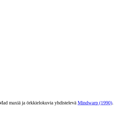
ä Mad maxiä ja örkkielokuvia yhdistelevä
Mindwarp (1990)
.