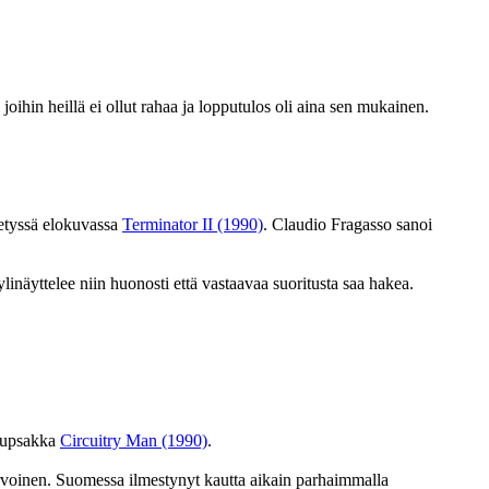
ihin heillä ei ollut rahaa ja lopputulos oli aina sen mukainen.
metyssä elokuvassa
Terminator II (1990)
. Claudio Fragasso sanoi
äyttelee niin huonosti että vastaavaa suoritusta saa hakea.
 lupsakka
Circuitry Man (1990)
.
rvoinen. Suomessa ilmestynyt kautta aikain parhaimmalla