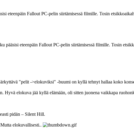
si eteenpäin Fallout PC-pelin siirtämisessä filmille. Tosin etsikkoaika
 pääsisi eteenpäin Fallout PC-pelin siirtämisessä filmille. Tosin etsik
ärkyttävä "pelit ->elokuviksi" ‑buumi on kyllä tehnyt hallaa koko konse
ren. Hyvä elokuva jää kyllä elämään, oli sitten juonena vaikkapa ruoh
asti pidän – Silent Hill.
Mutta elokuvallisesti..