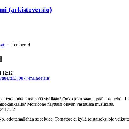
umi (arkistoversio)
vat
» Leningrad
d
4 12:12
title/tt0370877/maindetails
a tietoa mitä tämä pitää sisällään? Onko joku saanut päähänsä tehdä 
alkokankaalle? Morricone näyttäisi olevan vastuussa musiikista.
04 17:32
 No, odottamallahan se selviää. Tornatore ei kyllä toistaiseksi ole vaikut