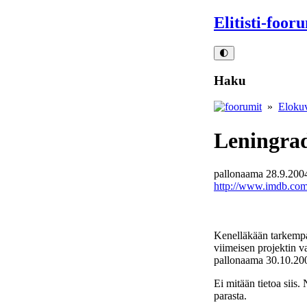
Elitisti-foor
🌓
Haku
»
Eloku
Leningra
pallonaama
28.9.200
http://www.imdb.com/
Kenelläkään tarkempa
viimeisen projektin v
pallonaama
30.10.20
Ei mitään tietoa siis.
parasta.