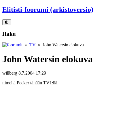
Elitisti-foorumi (arkistoversio)
🌓
Haku
»
TV
» John Watersin elokuva
John Watersin elokuva
willberg
8.7.2004 17:29
nimeltä Pecker tänään TV1:llä.