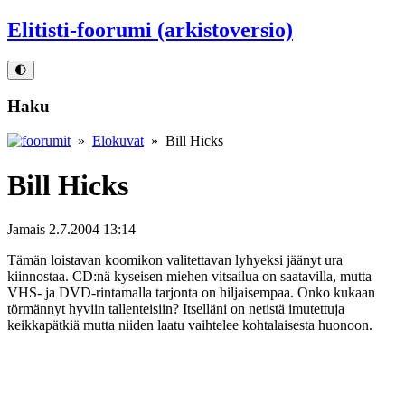
Elitisti-foorumi (arkistoversio)
🌓
Haku
»
Elokuvat
» Bill Hicks
Bill Hicks
Jamais
2.7.2004 13:14
Tämän loistavan koomikon valitettavan lyhyeksi jäänyt ura
kiinnostaa. CD:nä kyseisen miehen vitsailua on saatavilla, mutta
VHS- ja DVD-rintamalla tarjonta on hiljaisempaa. Onko kukaan
törmännyt hyviin tallenteisiin? Itselläni on netistä imutettuja
keikkapätkiä mutta niiden laatu vaihtelee kohtalaisesta huonoon.