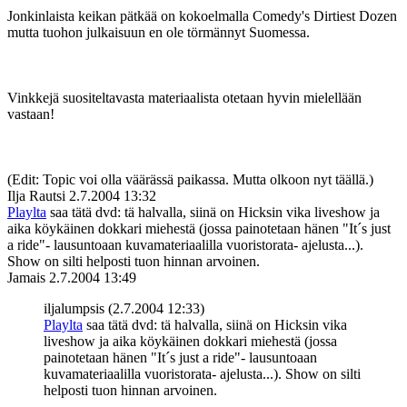
Jonkinlaista keikan pätkää on kokoelmalla Comedy's Dirtiest Dozen
mutta tuohon julkaisuun en ole törmännyt Suomessa.
Vinkkejä suositeltavasta materiaalista otetaan hyvin mielellään
vastaan!
(Edit: Topic voi olla väärässä paikassa. Mutta olkoon nyt täällä.)
Ilja Rautsi
2.7.2004 13:32
Playlta
saa tätä dvd: tä halvalla, siinä on Hicksin vika liveshow ja
aika köykäinen dokkari miehestä (jossa painotetaan hänen "It´s just
a ride"- lausuntoaan kuvamateriaalilla vuoristorata- ajelusta...).
Show on silti helposti tuon hinnan arvoinen.
Jamais
2.7.2004 13:49
iljalumpsis (2.7.2004 12:33)
Playlta
saa tätä dvd: tä halvalla, siinä on Hicksin vika
liveshow ja aika köykäinen dokkari miehestä (jossa
painotetaan hänen "It´s just a ride"- lausuntoaan
kuvamateriaalilla vuoristorata- ajelusta...). Show on silti
helposti tuon hinnan arvoinen.