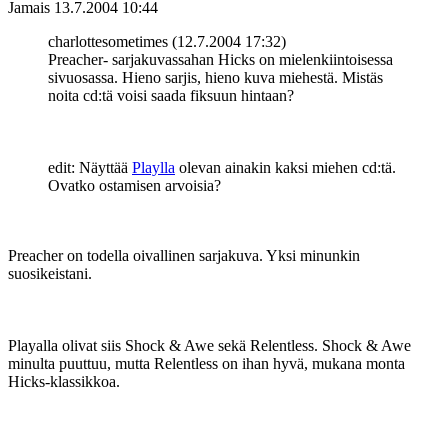
Jamais
13.7.2004 10:44
charlottesometimes (12.7.2004 17:32)
Preacher- sarjakuvassahan Hicks on mielenkiintoisessa
sivuosassa. Hieno sarjis, hieno kuva miehestä. Mistäs
noita cd:tä voisi saada fiksuun hintaan?
edit: Näyttää
Playlla
olevan ainakin kaksi miehen cd:tä.
Ovatko ostamisen arvoisia?
Preacher on todella oivallinen sarjakuva. Yksi minunkin
suosikeistani.
Playalla olivat siis Shock & Awe sekä Relentless. Shock & Awe
minulta puuttuu, mutta Relentless on ihan hyvä, mukana monta
Hicks-klassikkoa.