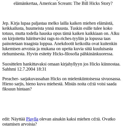
elämänkertaa, American Scream: The Bill Hicks Story?
Jep. Kirja lupaa paljastaa melko lailla kaiken miehen elämästä,
keikkailusta, huumeista ynnä muusta. Tuskin esille tulee koko
totuus, mutta todella hauska opus tämä kaiken kaikkiaan on. Alku
on kirjoitettu häiritseväsi rags-to-riches-tyyliin ja lopussa taas
painotetaan traagista loppua. Anekdootit keikoilta ovat kuitenkin
lukemisen arvoisia ja mukana on upeita kuvia siitä kuuluisasta
riehumisesta. Hyvin esitetty Hicks-filosofia pähkinänkuoressa.
Suosittelen hankittavaksi omaan kirjahyllyyn jos Hicks kiinnostaa.
Sahhmi
12.7.2004 18:31
Preacher- sarjakuvassahan Hicks on mielenkiintoisessa sivuosassa.
Hieno sarjis, hieno kuva miehestä. Mistäs noita cd:tä voisi saada
fiksuun hintaan?
edit: Näyttää
Playlla
olevan ainakin kaksi miehen cd:tä. Ovatko
ostamisen arvoisia?