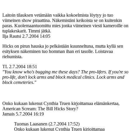
Laitoin tilauksen vetämään vaikka kokoelmista löytyy jo tuo
viimeinen show piraattina. Näkemistäni keikoista se on kuitenkin
paras. Kuolemaantuomittu mies jonka viimeinen viesti kameroille on
tuplakeskarit. Timmi jätkä.
Ilja Rautsi
2.7.2004 14:05
Hicks on pirun hauska jo pelkästään kuunneltuna, mutta kyllä sen
esityksen näkeminen tuo homman ihan eri tasolle. Loistavaa
riehumista.
TL
2.7.2004 18:51
"You know who's bugging me these days? The pro-lifers. If you're so
pro-life, don't lock arms and block medical clinics. Lock arms and
block cemeteries."
Onko kukaan lukenut Cynthia Truen kirjoittamaa elämänkertaa,
American Scream: The Bill Hicks Story?
Jamais
5.7.2004 16:19
Tuomas Laasanen (2.7.2004 17:52)
Onko kukaan lukenut Cynthia Truen kirjoittamaa