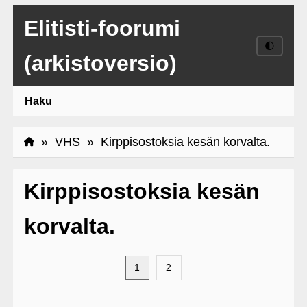
Elitisti-foorumi
🌓
(arkistoversio)
Haku
»
VHS
» Kirppisostoksia kesän korvalta.
Kirppisostoksia kesän
korvalta.
1
2