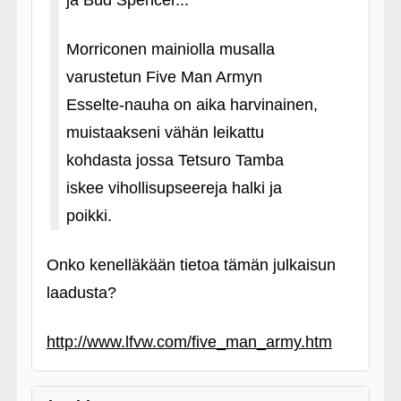
ja Bud Spencer...
Morriconen mainiolla musalla
varustetun Five Man Armyn
Esselte-nauha on aika harvinainen,
muistaakseni vähän leikattu
kohdasta jossa Tetsuro Tamba
iskee vihollisupseereja halki ja
poikki.
Onko kenelläkään tietoa tämän julkaisun
laadusta?
http://www.lfvw.com/five_man_army.htm