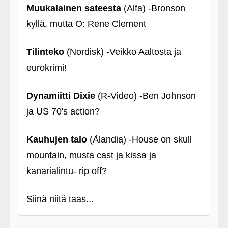
Muukalainen sateesta
(Alfa) ‑Bronson
kyllä, mutta O: Rene Clement
Tilinteko
(Nordisk) ‑Veikko Aaltosta ja
eurokrimi!
Dynamiitti Dixie
(R-Video) ‑Ben Johnson
ja US 70's action?
Kauhujen talo
(Ålandia) ‑House on skull
mountain, musta cast ja kissa ja
kanarialintu- rip off?
Siinä niitä taas...