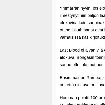
Ymmärrän hyvin, jos elo
ilmestynyt niin paljon 
elokuvina kuin sarjoinak
of the South sarjat ovat
varhaisissa käsikirjoitu
Last Blood ei aivan yll
elokuva. Bongasin toim
sanoo ettei ole muttuunu
Ensimmäinen Rambo, joss
on, että elokuva on kuv
Homman pointti 100 prose