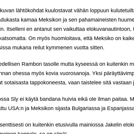
kuvan lähtökohdat kuulostavat vähän loppuun kulutetuil
laadukasta kamaa Meksikon ja sen pahamaineisten huumeka
in. Itselleni en antanut sen vaikuttaa elokuvanautintoon
 katsomatta. On myös huomioitava, että Meksiko on kaiketi 
ksissa mukana reilut kymmenen vuotta sitten.
ä edellisen Rambon tasolle mutta kyseessä on kuitenkin m
innan ohessa myös kovia vuorosanoja. Yksi päräyttävimp
t sotaisasta tappokoneesta, vaan taistelee sitä vastaan 
a Sly ei käytä bandana huivia eikä ole ilman paitaa. M
attu USA:n ja Meksikon sijasta Bulgariassa ja Espanjassa
nttisesti on kuitenkin etusivulla mainiossa Jakelin elo