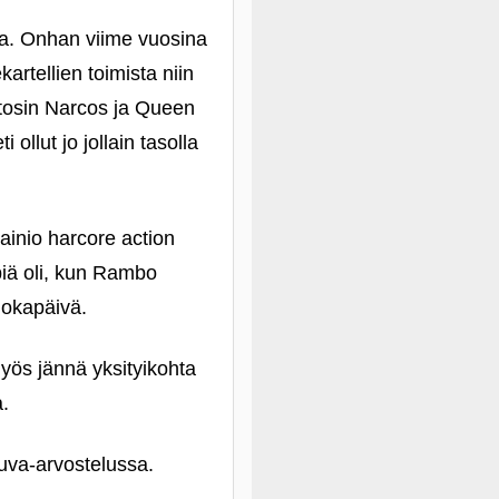
ta. Onhan viime vuosina
rtellien toimista niin
, tosin Narcos ja Queen
ollut jo jollain tasolla
ainio harcore action
iä oli, kun Rambo
jokapäivä.
yös jännä yksityikohta
.
kuva-arvostelussa.