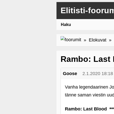
Elitisti-fooru
Haku
»
Elokuvat
» R
Rambo: Last 
Goose
2.1.2020 18:18
Vanha legendaarinen Joh
tänne saman viestin uude
Rambo: Last Blood **