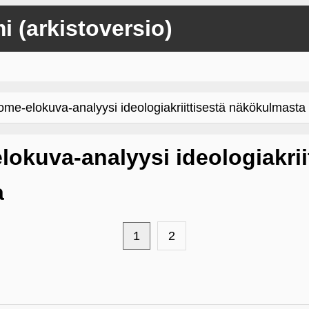
mi (arkistoversio)
e-elokuva-analyysi ideologiakriittisestä näkökulmasta
okuva-analyysi ideologiakrii
a
1
2