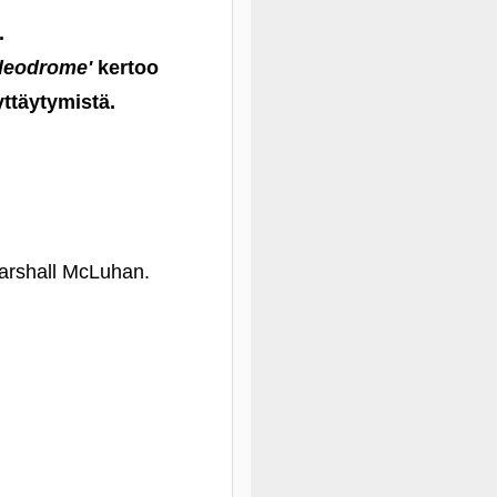
.
deodrome'
kertoo
yttäytymistä.
Marshall McLuhan.