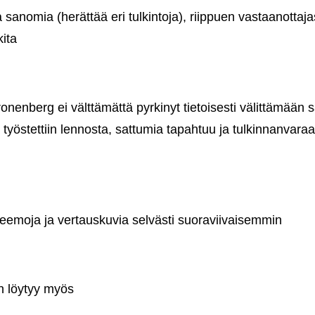
ia sanomia (herättää eri tulkintoja), riippuen vastaanottaj
kita
onenberg ei välttämättä pyrkinyt tietoisesti välittämään
ta työstettiin lennosta, sattumia tapahtuu ja tulkinnanvaraa
teemoja ja vertauskuvia selvästi suoraviivaisemmin
n löytyy myös