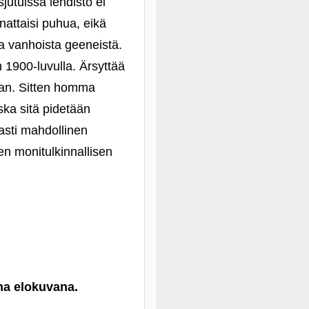
jutuissa lehdistö ei
nattaisi puhua, eikä
ia vanhoista geeneistä.
n 1900-luvulla. Ärsyttää
taan. Sitten homma
oska sitä pidetään
sti mahdollinen
en monitulkinnallisen
ena elokuvana.