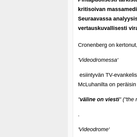
kritisoivan massamedia
Seuraavassa analyysis
vertauskuvallisesti vir
Cronenberg on kertonut
'Videodromessa'
esiintyvän TV-evankelis
McLuhanilta on peräisin
”
väline on viesti
” ("the
.
'Videodrome'