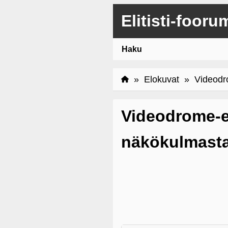
Elitisti-fooru
Haku
»
Elokuvat
» Videodrom
Videodrome-el
näkökulmast