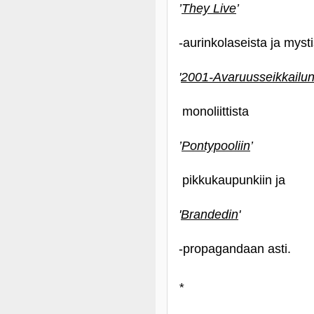
’
They Live
’
-aurinkolaseista ja myst
'
2001-Avaruusseikkailu
monoliittista
’
Pontypooliin
’
pikkukaupunkiin ja
'
Brandedin
'
-propagandaan asti.
*