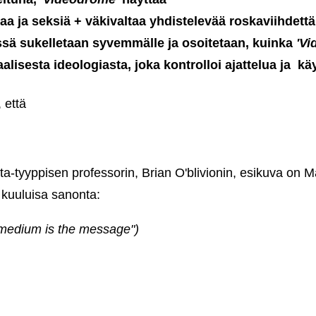
a ja seksiä + väkivaltaa yhdistelevää roskaviihdettä
sä sukelletaan syvemmälle ja osoitetaan, kuinka
'Vi
aalisesta ideologiasta, joka kontrolloi ajattelua ja kä
, että
ta-tyyppisen professorin, Brian O'blivionin, esikuva on 
 kuuluisa sanonta:
 medium is the message")