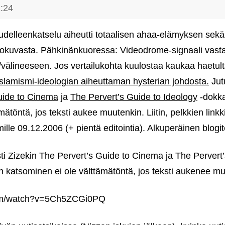
:24
delleenkatselu aiheutti totaalisen ahaa-elämyksen sek
lokuvasta. Pähkinänkuoressa: Videodrome-signaali vast
iin/välineeseen. Jos vertailukohta kuulostaa kaukaa haetul
islamismi-ideologian aiheuttaman hysterian johdosta.
Jutu
uide to Cinema
ja
The Pervert’s Guide to Ideology
‑dokka
ätöntä, jos teksti aukee muutenkin. Liitin, pelkkien linkk
lle 09.12.2006 (+ pientä editointia). Alkuperäinen blogit
ti Zizekin The Pervert’s Guide to Cinema ja The Pervert
en katsominen ei ole välttämätöntä, jos teksti aukenee m
com/watch?v=5Ch5ZCGi0PQ