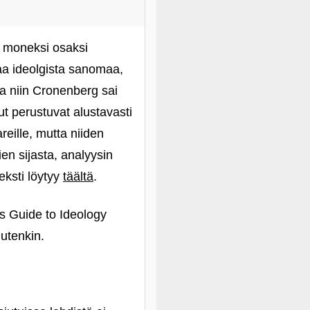
ä moneksi osaksi
aa ideolgista sanomaa,
ta niin Cronenberg sai
t perustuvat alustavasti
reille, mutta niiden
ien sijasta, analyysin
eksti löytyy
täältä
.
’s Guide to Ideology
uutenkin.