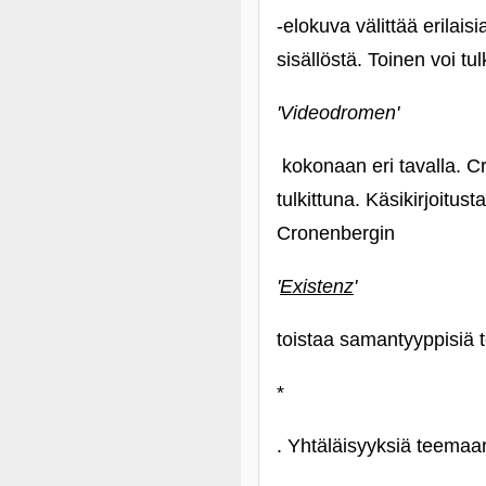
-elokuva välittää erilais
sisällöstä. Toinen voi tul
'Videodromen'
kokonaan eri tavalla. Cr
tulkittuna. Käsikirjoitus
Cronenbergin
'
Existenz
'
toistaa samantyyppisiä 
*
. Yhtäläisyyksiä teemaa