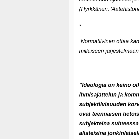
(Hyrkkänen, 'Aatehistoria
*
Normatiivinen ottaa kant
millaiseen järjestelmää
"Ideologia on keino oi
ihmisajattelun ja kom
subjektiivisuuden korvaa
ovat teennäisen tietoi
subjekteina suhteessa
alisteisina jonkinlaisel