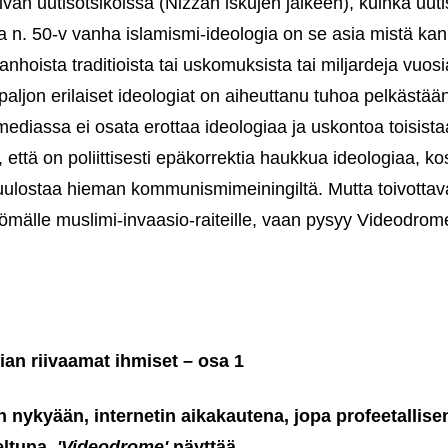
vän uutisotsikoissa (Nizzan iskujen jälkeen), kuinka uutis
a n. 50-v vanha islamismi-ideologia on se asia mistä kan
nhoista traditioista tai uskomuksista tai miljardeja vuos
 paljon erilaiset ideologiat on aiheuttanu tuhoa pelkästää
mediassa ei osata erottaa ideologiaa ja uskontoa toisis
, että on poliittisesti epäkorrektia haukkua ideologiaa, k
lostaa hieman kommunismimeiningiltä. Mutta toivottava
tömälle muslimi-invaasio-raiteille, vaan pysyy Videodrom
an riivaamat ihmiset – osa 1
 nykyään, internetin aikakautena, jopa profeetallis
eltuna,
'Videodrome'
näyttää