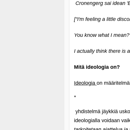
Cronengerg sai idean 'E
["I'm feeling a little dis
You know what I mean?
I actually think there is
Mitä ideologia on?
Ideologia
on määritelmä
*
yhdistelmä jäykkiä usko
ideologialla voidaan vaik
tarkoitetaan ajattelua j