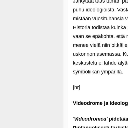
Järkyttää taas tämän päi
puhu ideologioista. Vast
mistään vuosituhansia va
Historia todistaa kuinka
vaan se epäkohta. että 
menee vielä niin pitkälle
uskonnon asemassa. Kuu
keskustelu ei lähde älyt
symboliikan ympärillä.
[hr]
Videodrome ja ideologi
'
Videodromea
'
pidetään
Pintapuolisesti tarkist