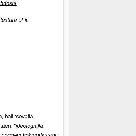
ohdosta
.
texture of it.
a, hallitsevalla
taen, "
ideologialla
a normien kokonaisuutta"