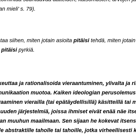
n mieli' s. 79).
aa siihen, miten jotain asioita
pitäisi
tehdä, miten jotain
n
pitäisi
pyrkiä.
keuttaa ja rationalisoida vieraantuminen, ylivalta ja 
munikaation muotoa. Kaiken ideologian perusolemus
minen vierailla (tai epätäydellisillä) käsitteillä tai m
suuden järjestelmiä, joissa ihmiset eivät enää näe it
an muuhun maailmaan. Sen sijaan he kokevat itsensä
le abstraktille taholle tai tahoille, jotka virheellisesti