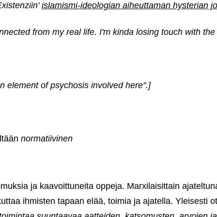
xistenziin'
islamismi-ideologian aiheuttaman hysterian j
connected from my real life. I'm kinda losing touch with the 
 an element of psychosis involved here".]
ltään
normatiivinen
muksia ja kaavoittuneita oppeja.
Marxilaisittain ajateltun
uttaa ihmisten tapaan elää, toimia ja ajatella. Yleisesti ot
a toimintaa suuntaavaa aatteiden, katsomusten, arvojen j