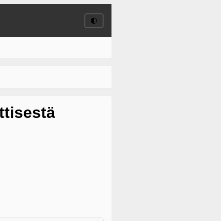
🌓
ttisestä