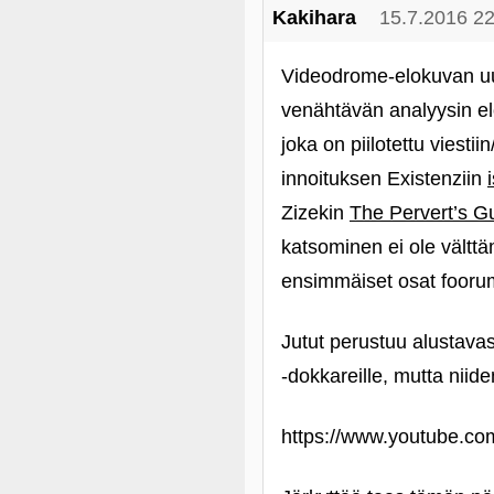
Kakihara
15.7.2016 22
Videodrome-elokuvan uu
venähtävän analyysin e
joka on piilotettu viest
innoituksen Existenziin
Zizekin
The Pervert’s G
katsominen ei ole välttäm
ensimmäiset osat foorumi
Jutut perustuu alustavas
‑dokkareille, mutta niid
https://www.youtube.