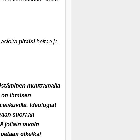
 asioita
pitäisi
hoitaa ja
riistäminen muuttamalla
 on ihmisen
ielikuvilla. Ideologiat
seään suoraan
 jollain tavoin
 koetaan oikeiksi