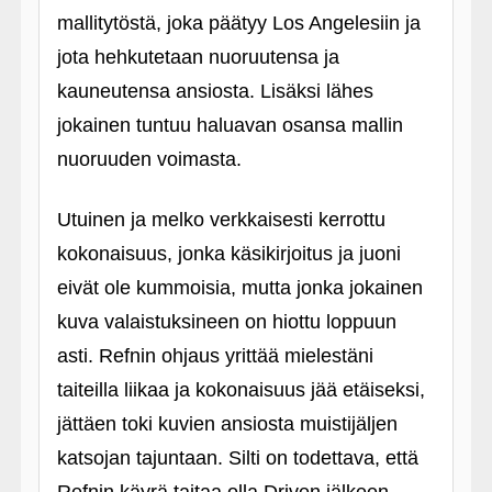
mallitytöstä, joka päätyy Los Angelesiin ja
jota hehkutetaan nuoruutensa ja
kauneutensa ansiosta. Lisäksi lähes
jokainen tuntuu haluavan osansa mallin
nuoruuden voimasta.
Utuinen ja melko verkkaisesti kerrottu
kokonaisuus, jonka käsikirjoitus ja juoni
eivät ole kummoisia, mutta jonka jokainen
kuva valaistuksineen on hiottu loppuun
asti. Refnin ohjaus yrittää mielestäni
taiteilla liikaa ja kokonaisuus jää etäiseksi,
jättäen toki kuvien ansiosta muistijäljen
katsojan tajuntaan. Silti on todettava, että
Refnin käyrä taitaa olla Driven jälkeen