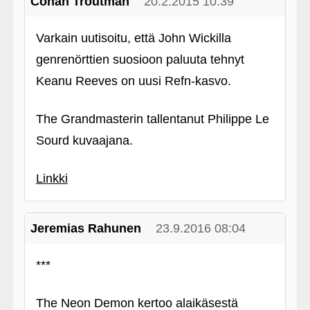
Conan Troutman
20.2.2015 10:39
Varkain uutisoitu, että John Wickilla
genrenörttien suosioon paluuta tehnyt
Keanu Reeves on uusi Refn-kasvo.
The Grandmasterin tallentanut Philippe Le
Sourd kuvaajana.
Linkki
Jeremias Rahunen
23.9.2016 08:04
***
The Neon Demon kertoo alaikäsestä