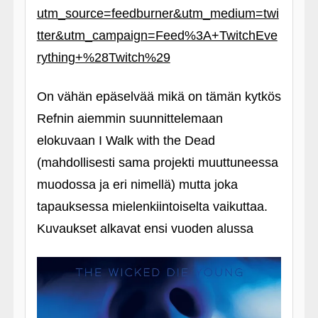
utm_source=feedburner&utm_medium=twi
tter&utm_campaign=Feed%3A+TwitchEve
rything+%28Twitch%29
On vähän epäselvää mikä on tämän kytkös
Refnin aiemmin suunnittelemaan
elokuvaan I Walk with the Dead
(mahdollisesti sama projekti muuttuneessa
muodossa ja eri nimellä) mutta joka
tapauksessa mielenkiintoiselta vaikuttaa.
Kuvaukset alkavat ensi vuoden alussa