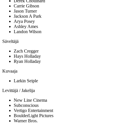
Derek Chouinard
Carrie Gibson
Jason Turner
Jackson A Park
Arya Posey
Ashley Ames
Landon Wilson
Säveltäjä
Zach Cregger
Hays Holladay
Ryan Holladay
Kuvaaja
Larkin Seiple
Levittäjä / Jakelija
New Line Cinema
Subconscious
Vertigo Entertainment
BoulderLight Pictures
Warner Bros.