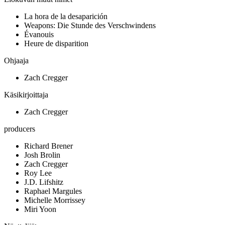
La hora de la desaparición
Weapons: Die Stunde des Verschwindens
Évanouis
Heure de disparition
Ohjaaja
Zach Cregger
Käsikirjoittaja
Zach Cregger
producers
Richard Brener
Josh Brolin
Zach Cregger
Roy Lee
J.D. Lifshitz
Raphael Margules
Michelle Morrissey
Miri Yoon