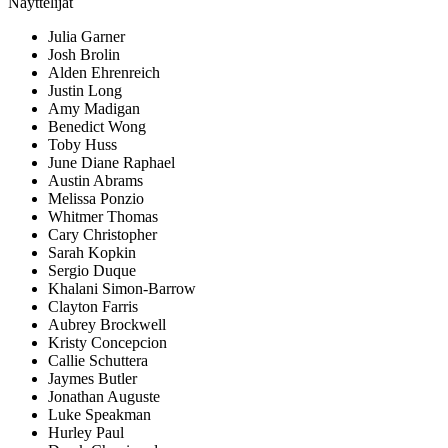
Näyttelijät
Julia Garner
Josh Brolin
Alden Ehrenreich
Justin Long
Amy Madigan
Benedict Wong
Toby Huss
June Diane Raphael
Austin Abrams
Melissa Ponzio
Whitmer Thomas
Cary Christopher
Sarah Kopkin
Sergio Duque
Khalani Simon-Barrow
Clayton Farris
Aubrey Brockwell
Kristy Concepcion
Callie Schuttera
Jaymes Butler
Jonathan Auguste
Luke Speakman
Hurley Paul