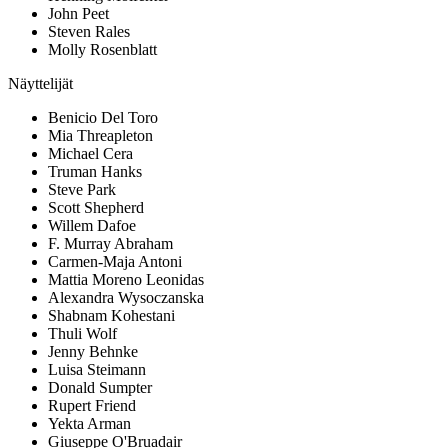
John Peet
Steven Rales
Molly Rosenblatt
Näyttelijät
Benicio Del Toro
Mia Threapleton
Michael Cera
Truman Hanks
Steve Park
Scott Shepherd
Willem Dafoe
F. Murray Abraham
Carmen-Maja Antoni
Mattia Moreno Leonidas
Alexandra Wysoczanska
Shabnam Kohestani
Thuli Wolf
Jenny Behnke
Luisa Steimann
Donald Sumpter
Rupert Friend
Yekta Arman
Giuseppe O'Bruadair