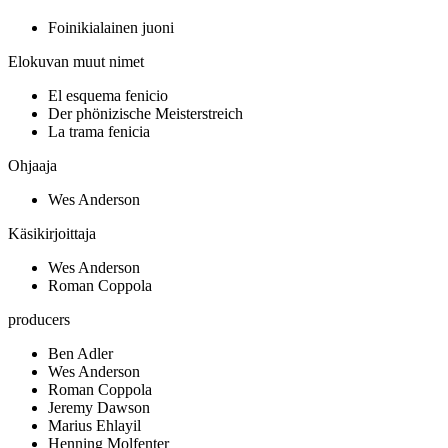
Foinikialainen juoni
Elokuvan muut nimet
El esquema fenicio
Der phönizische Meisterstreich
La trama fenicia
Ohjaaja
Wes Anderson
Käsikirjoittaja
Wes Anderson
Roman Coppola
producers
Ben Adler
Wes Anderson
Roman Coppola
Jeremy Dawson
Marius Ehlayil
Henning Molfenter