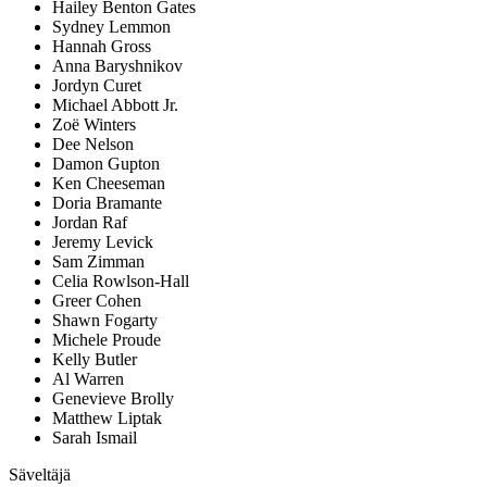
Hailey Benton Gates
Sydney Lemmon
Hannah Gross
Anna Baryshnikov
Jordyn Curet
Michael Abbott Jr.
Zoë Winters
Dee Nelson
Damon Gupton
Ken Cheeseman
Doria Bramante
Jordan Raf
Jeremy Levick
Sam Zimman
Celia Rowlson-Hall
Greer Cohen
Shawn Fogarty
Michele Proude
Kelly Butler
Al Warren
Genevieve Brolly
Matthew Liptak
Sarah Ismail
Säveltäjä