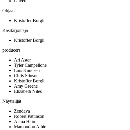
L'aveu
Ohjaaja
Kristoffer Borgli
Käsikirjoittaja
Kristoffer Borgli
producers
Ari Aster
Tyler Campellone
Lars Knudsen
Chris Stinson
Kristoffer Borgli
Amy Greene
Elizabeth Niles
Näyttelijät
Zendaya
Robert Pattinson
Alana Haim
Mamoudou Athie