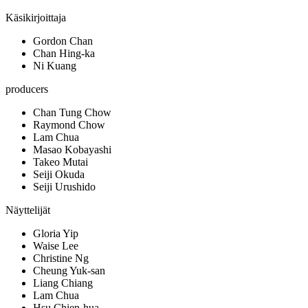
Käsikirjoittaja
Gordon Chan
Chan Hing-ka
Ni Kuang
producers
Chan Tung Chow
Raymond Chow
Lam Chua
Masao Kobayashi
Takeo Mutai
Seiji Okuda
Seiji Urushido
Näyttelijät
Gloria Yip
Waise Lee
Christine Ng
Cheung Yuk-san
Liang Chiang
Lam Chua
Hsu Chien-hua