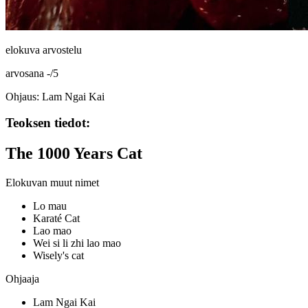
elokuva arvostelu
arvosana
-
/
5
Ohjaus: Lam Ngai Kai
Teoksen tiedot:
The 1000 Years Cat
Elokuvan muut nimet
Lo mau
Karaté Cat
Lao mao
Wei si li zhi lao mao
Wisely's cat
Ohjaaja
Lam Ngai Kai