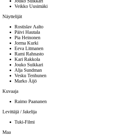
Jouko Suikkari
Veikko Uusimäki
Näyttelijät
Rostislav Aalto
Päivi Hautala
Pia Heinonen
Jorma Kurki
Eeva Litmanen
Rami Rahnasto
Kari Rakkola
Jouko Suikkari
Alja Sundman
Vesku Tenhunen
Marko Äijö
Kuvaaja
Raimo Paananen
Levittäjä / Jakelija
Tuki-Filmi
Maa