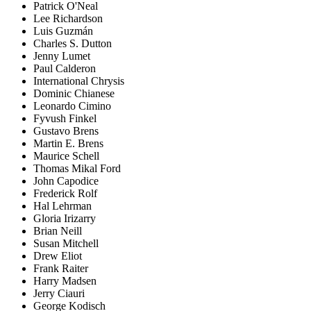
Patrick O'Neal
Lee Richardson
Luis Guzmán
Charles S. Dutton
Jenny Lumet
Paul Calderon
International Chrysis
Dominic Chianese
Leonardo Cimino
Fyvush Finkel
Gustavo Brens
Martin E. Brens
Maurice Schell
Thomas Mikal Ford
John Capodice
Frederick Rolf
Hal Lehrman
Gloria Irizarry
Brian Neill
Susan Mitchell
Drew Eliot
Frank Raiter
Harry Madsen
Jerry Ciauri
George Kodisch