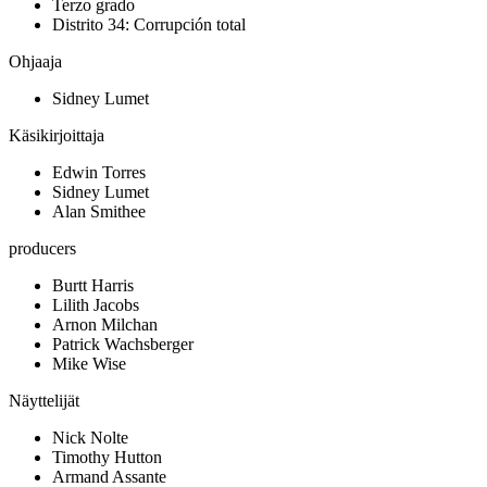
Terzo grado
Distrito 34: Corrupción total
Ohjaaja
Sidney Lumet
Käsikirjoittaja
Edwin Torres
Sidney Lumet
Alan Smithee
producers
Burtt Harris
Lilith Jacobs
Arnon Milchan
Patrick Wachsberger
Mike Wise
Näyttelijät
Nick Nolte
Timothy Hutton
Armand Assante