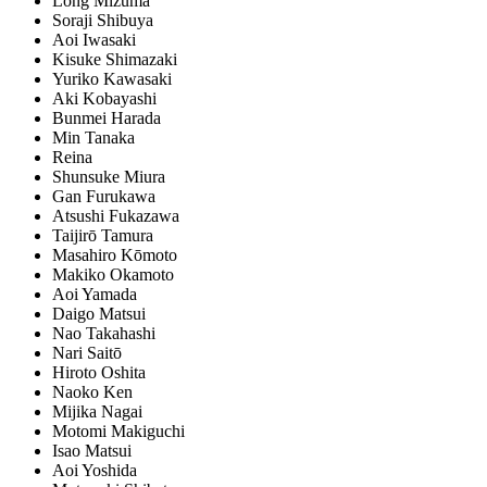
Long Mizuma
Soraji Shibuya
Aoi Iwasaki
Kisuke Shimazaki
Yuriko Kawasaki
Aki Kobayashi
Bunmei Harada
Min Tanaka
Reina
Shunsuke Miura
Gan Furukawa
Atsushi Fukazawa
Taijirō Tamura
Masahiro Kōmoto
Makiko Okamoto
Aoi Yamada
Daigo Matsui
Nao Takahashi
Nari Saitō
Hiroto Oshita
Naoko Ken
Mijika Nagai
Motomi Makiguchi
Isao Matsui
Aoi Yoshida