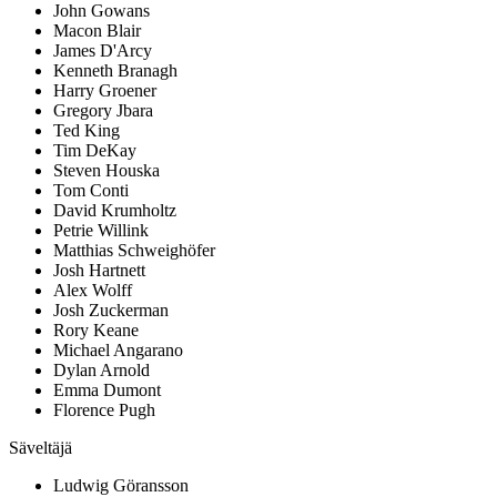
John Gowans
Macon Blair
James D'Arcy
Kenneth Branagh
Harry Groener
Gregory Jbara
Ted King
Tim DeKay
Steven Houska
Tom Conti
David Krumholtz
Petrie Willink
Matthias Schweighöfer
Josh Hartnett
Alex Wolff
Josh Zuckerman
Rory Keane
Michael Angarano
Dylan Arnold
Emma Dumont
Florence Pugh
Säveltäjä
Ludwig Göransson