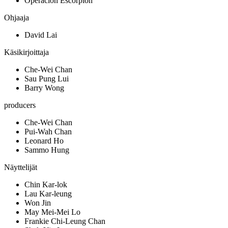
Operación Escorpión
Ohjaaja
David Lai
Käsikirjoittaja
Che-Wei Chan
Sau Pung Lui
Barry Wong
producers
Che-Wei Chan
Pui-Wah Chan
Leonard Ho
Sammo Hung
Näyttelijät
Chin Kar-lok
Lau Kar-leung
Won Jin
May Mei-Mei Lo
Frankie Chi-Leung Chan