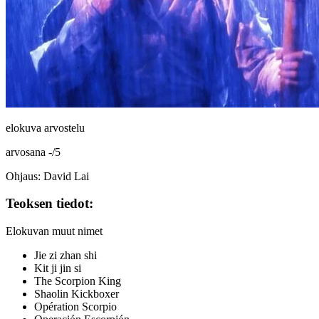
elokuva arvostelu
arvosana
-
/
5
Ohjaus: David Lai
Teoksen tiedot:
Elokuvan muut nimet
Jie zi zhan shi
Kit ji jin si
The Scorpion King
Shaolin Kickboxer
Opération Scorpio