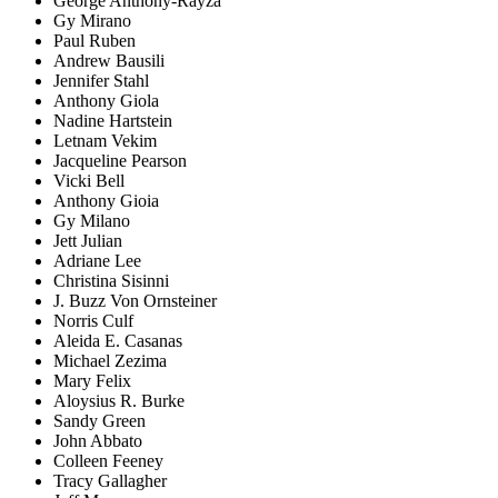
George Anthony-Rayza
Gy Mirano
Paul Ruben
Andrew Bausili
Jennifer Stahl
Anthony Giola
Nadine Hartstein
Letnam Vekim
Jacqueline Pearson
Vicki Bell
Anthony Gioia
Gy Milano
Jett Julian
Adriane Lee
Christina Sisinni
J. Buzz Von Ornsteiner
Norris Culf
Aleida E. Casanas
Michael Zezima
Mary Felix
Aloysius R. Burke
Sandy Green
John Abbato
Colleen Feeney
Tracy Gallagher