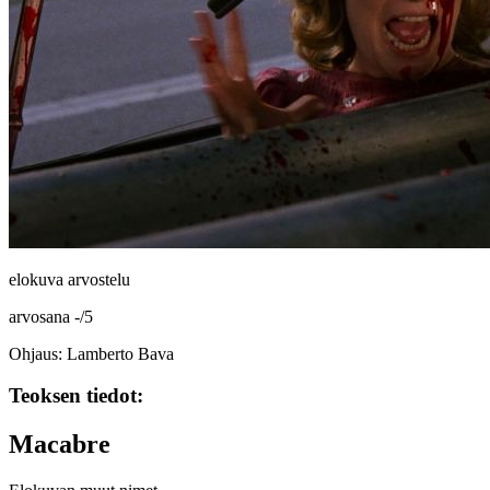
elokuva arvostelu
arvosana
-
/
5
Ohjaus: Lamberto Bava
Teoksen tiedot:
Macabre