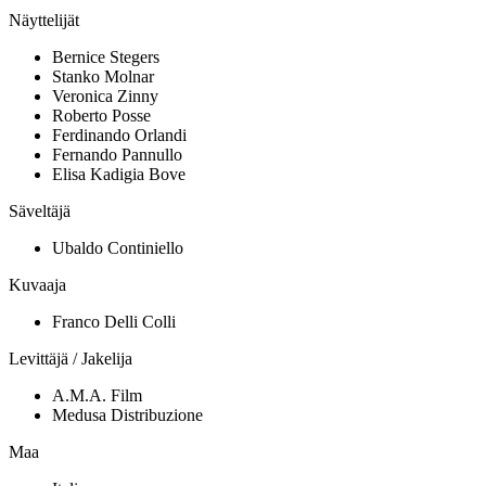
Näyttelijät
Bernice Stegers
Stanko Molnar
Veronica Zinny
Roberto Posse
Ferdinando Orlandi
Fernando Pannullo
Elisa Kadigia Bove
Säveltäjä
Ubaldo Continiello
Kuvaaja
Franco Delli Colli
Levittäjä / Jakelija
A.M.A. Film
Medusa Distribuzione
Maa