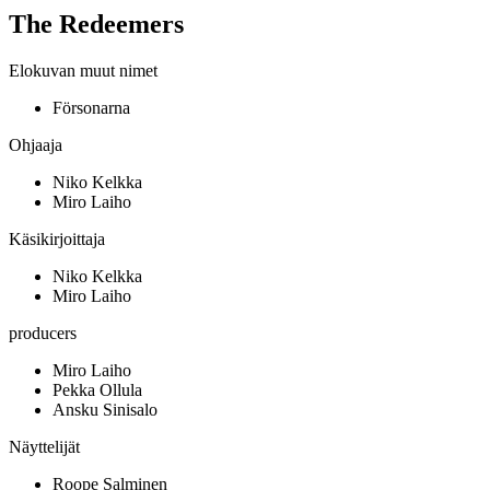
The Redeemers
Elokuvan muut nimet
Försonarna
Ohjaaja
Niko Kelkka
Miro Laiho
Käsikirjoittaja
Niko Kelkka
Miro Laiho
producers
Miro Laiho
Pekka Ollula
Ansku Sinisalo
Näyttelijät
Roope Salminen