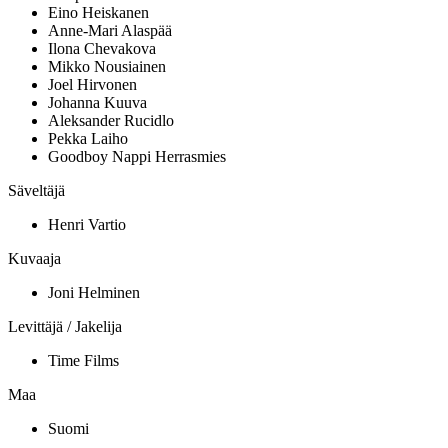
Eino Heiskanen
Anne-Mari Alaspää
Ilona Chevakova
Mikko Nousiainen
Joel Hirvonen
Johanna Kuuva
Aleksander Rucidlo
Pekka Laiho
Goodboy Nappi Herrasmies
Säveltäjä
Henri Vartio
Kuvaaja
Joni Helminen
Levittäjä / Jakelija
Time Films
Maa
Suomi