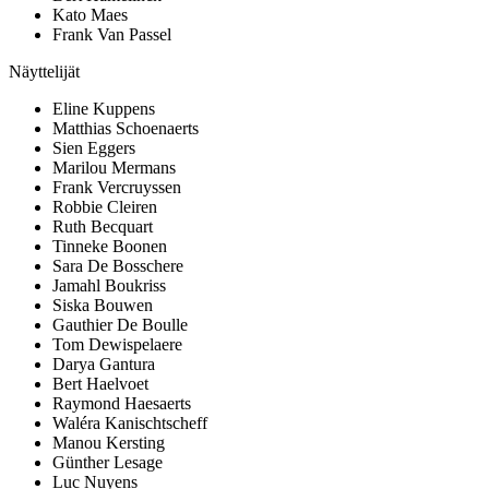
Kato Maes
Frank Van Passel
Näyttelijät
Eline Kuppens
Matthias Schoenaerts
Sien Eggers
Marilou Mermans
Frank Vercruyssen
Robbie Cleiren
Ruth Becquart
Tinneke Boonen
Sara De Bosschere
Jamahl Boukriss
Siska Bouwen
Gauthier De Boulle
Tom Dewispelaere
Darya Gantura
Bert Haelvoet
Raymond Haesaerts
Waléra Kanischtscheff
Manou Kersting
Günther Lesage
Luc Nuyens