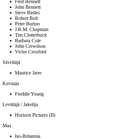
Fred Bennett
John Bennett
Steve Birtles
Robert Bolt
Peter Burton
J.R.M. Chapman
Tim Clutterbuck
Barbara Cole
John Crewdson
Victor Croxford
Säveltäjä
Maurice Jarre
Kuvaaja
Freddie Young
Levittäjä / Jakelija
Horizon Pictures (II)
Maa
Iso-Britannia