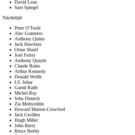
David Lean
Sam Spiegel
Näyttelijät
Peter O'Toole
Alec Guinness
Anthony Quinn
Jack Hawkins
Omar Sharif
José Ferrer
Anthony Quayle
Claude Rains
Arthur Kennedy
Donald Wolfit
I.S. Johar
Gamil Ratib
Michel Ray
John Dimech
Zia Mohyeddin
Howard Marion-Crawford
Jack Gwillim
Hugh Miller
John Barry
Bruce Beeby