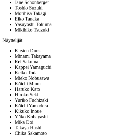
Jane Schonberger
Toshio Suzuki
Morihisa Takagi
Eiko Tanaka
Yasuyoshi Tokuma
Mikihiko Tsuzuki
Näyttelijät
Kirsten Dunst
Minami Takayama
Rei Sakuma
Kappei Yamaguchi
Keiko Toda
Mieko Nobusawa
Kōichi Miura
Haruko Katō
Hiroko Seki
Yuriko Fuchizaki
Kōichi Yamadera
Kikuko Inoue
Yūko Kobayashi
Mika Doi
Takaya Hashi
Chika Sakamoto