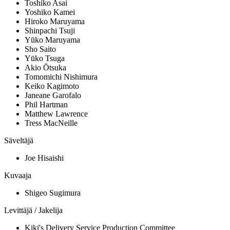
Toshiko Asai
Yoshiko Kamei
Hiroko Maruyama
Shinpachi Tsuji
Yūko Maruyama
Sho Saito
Yūko Tsuga
Akio Ōtsuka
Tomomichi Nishimura
Keiko Kagimoto
Janeane Garofalo
Phil Hartman
Matthew Lawrence
Tress MacNeille
Säveltäjä
Joe Hisaishi
Kuvaaja
Shigeo Sugimura
Levittäjä / Jakelija
Kiki's Delivery Service Production Committee